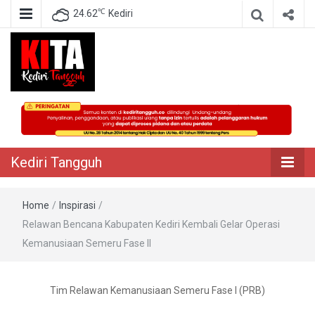
℃
24.62
Kediri
Berita Akurat Terpercaya
Kediri Tangguh
Kediri Tangguh
Home
/
Inspirasi
/
Relawan Bencana Kabupaten Kediri Kembali Gelar Operasi
Kemanusiaan Semeru Fase II
Tim Relawan Kemanusiaan Semeru Fase I (PRB)