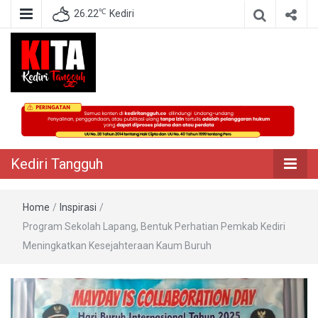
℃
26.22
Kediri
Berita Akurat Terpercaya
Kediri Tangguh
Kediri Tangguh
Home
/
Inspirasi
/
Program Sekolah Lapang, Bentuk Perhatian Pemkab Kediri
Meningkatkan Kesejahteraan Kaum Buruh