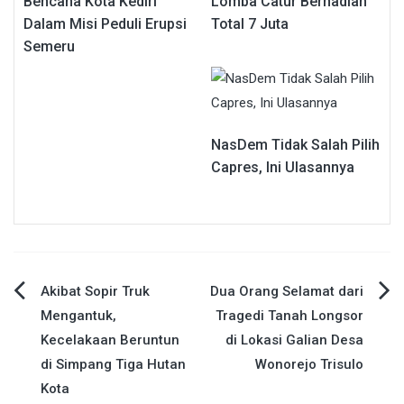
Bencana Kota Kediri
Lomba Catur Berhadiah
Dalam Misi Peduli Erupsi
Total 7 Juta
Semeru
NasDem Tidak Salah Pilih
Capres, Ini Ulasannya
Navigasi
Akibat Sopir Truk
Dua Orang Selamat dari
Mengantuk,
Tragedi Tanah Longsor
pos
Kecelakaan Beruntun
di Lokasi Galian Desa
di Simpang Tiga Hutan
Wonorejo Trisulo
Kota