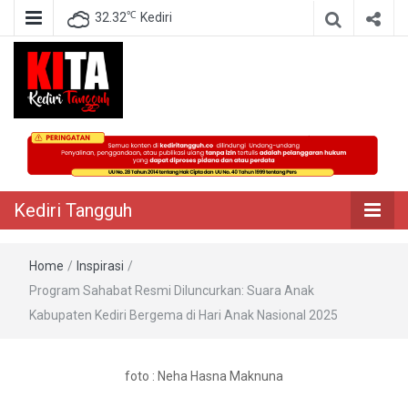
℃
32.32
Kediri
Berita Akurat Terpercaya
Kediri Tangguh
Kediri Tangguh
Home
/
Inspirasi
/
Program Sahabat Resmi Diluncurkan: Suara Anak
Kabupaten Kediri Bergema di Hari Anak Nasional 2025
foto : Neha Hasna Maknuna