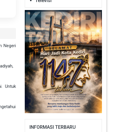
Televisi
n Negeri
adiyah,
i. Untuk
ngetahui
INFORMASI TERBARU