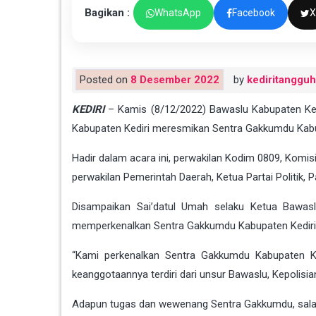
Bagikan :
WhatsApp
Facebook
X
Posted on
8 Desember 2022
by
kediritangguh
KEDIRI
– Kamis (8/12/2022) Bawaslu Kabupaten Kedi
Kabupaten Kediri meresmikan Sentra Gakkumdu Kabupate
Hadir dalam acara ini, perwakilan Kodim 0809, Kom
perwakilan Pemerintah Daerah, Ketua Partai Politik
Disampaikan Sai’datul Umah selaku Ketua Bawasl
memperkenalkan Sentra Gakkumdu Kabupaten Kediri 
“Kami perkenalkan Sentra Gakkumdu Kabupaten Ked
keanggotaannya terdiri dari unsur Bawaslu, Kepolisia
Adapun tugas dan wewenang Sentra Gakkumdu, salah 