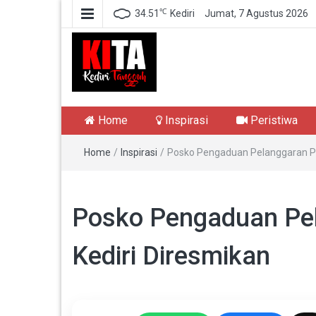
℃
34.51
Kediri
Jumat, 7 Agustus 2026
Kediri Tangguh
Berita Akurat Terpercaya
Home
Inspirasi
Peristiwa
Home
/
Inspirasi
/
Posko Pengaduan Pelanggaran Pe
Posko Pengaduan Pel
Kediri Diresmikan