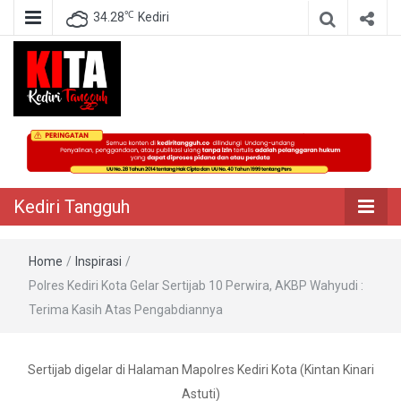
℃
34.28
Kediri
Berita Akurat Terpercaya
Kediri Tangguh
Kediri Tangguh
Home
/
Inspirasi
/
Polres Kediri Kota Gelar Sertijab 10 Perwira, AKBP Wahyudi :
Terima Kasih Atas Pengabdiannya
Sertijab digelar di Halaman Mapolres Kediri Kota (Kintan Kinari
Astuti)