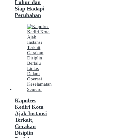
Luhur dan
Siap Hadapi
Perubahan
Kapolres
Kediri Kota
Ajak Instansi
Terkait,
Gerakan
Disiplin