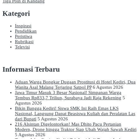
Tiga Poin di Kandang
Kategori
Inspirasi
Pendidikan
Peristiwa
Rubrikasi
Televisi
Informasi Terbaru
Aduan Warga Bongkar Dugaan Prostitusi di Hotel Kediri, Dua
Wanita Asal Malang Terjaring Satpol PP
6 Agustus 2026
Jawa Timur Masuk 3 Besar Nasional! Simpanan Warga
Tembus Rp833,7 Triliun, Surabaya Jadi Raja Rekening
5
Agustus 2026
Bikin Bangga Kediri! Siswa SMK Ini Raih Emas LKS
Nasional, Langsung Dapat Beasiswa Kuliah dan Peralatan Las
dari Bupati
5 Agustus 2026
216 Alsintan Digelontorkan! Mas Dhito Pacu Pertanian
Modern, Drone hingga Traktor Siap Ubah Wajah Sawah Kediri
5 Agustus 2026