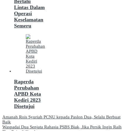
Berlalu
Lintas Dalam
Operasi
Keselamatan
Semeru
Raperda
Perubahan
APBD Kota
Kediri 2023
Disetujui
Navigasi
Amanah Rois Syuriah PCNU kepada Paslon Dua, Selalu Berbuat
Baik
pos
Waspadai Dua Senjata Rahasia PSBS Biak, Jika Persik Ingin Raih