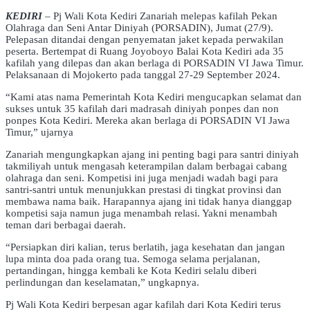
KEDIRI
– Pj Wali Kota Kediri Zanariah melepas kafilah Pekan
Olahraga dan Seni Antar Diniyah (PORSADIN), Jumat (27/9).
Pelepasan ditandai dengan penyematan jaket kepada perwakilan
peserta. Bertempat di Ruang Joyoboyo Balai Kota Kediri ada 35
kafilah yang dilepas dan akan berlaga di PORSADIN VI Jawa Timur.
Pelaksanaan di Mojokerto pada tanggal 27-29 September 2024.
“Kami atas nama Pemerintah Kota Kediri mengucapkan selamat dan
sukses untuk 35 kafilah dari madrasah diniyah ponpes dan non
ponpes Kota Kediri. Mereka akan berlaga di PORSADIN VI Jawa
Timur,” ujarnya
Zanariah mengungkapkan ajang ini penting bagi para santri diniyah
takmiliyah untuk mengasah keterampilan dalam berbagai cabang
olahraga dan seni. Kompetisi ini juga menjadi wadah bagi para
santri-santri untuk menunjukkan prestasi di tingkat provinsi dan
membawa nama baik. Harapannya ajang ini tidak hanya dianggap
kompetisi saja namun juga menambah relasi. Yakni menambah
teman dari berbagai daerah.
“Persiapkan diri kalian, terus berlatih, jaga kesehatan dan jangan
lupa minta doa pada orang tua. Semoga selama perjalanan,
pertandingan, hingga kembali ke Kota Kediri selalu diberi
perlindungan dan keselamatan,” ungkapnya.
Pj Wali Kota Kediri berpesan agar kafilah dari Kota Kediri terus