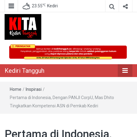
℃
23.55
Kediri
Berita Akurat Terpercaya
Kediri Tangguh
Kediri Tangguh
Home
/
Inspirasi
/
Pertama di Indonesia, Dengan PANJI CorpU, Mas Dhito
Tingkatkan Kompetensi ASN di Pemkab Kediri
Pertama di Indonesia,