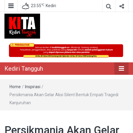
℃
23.55
Kediri
Berita Akurat Terpercaya
Kediri Tangguh
Kediri Tangguh
Home
/
Inspirasi
/
Persikmania Akan Gelar Aksi Silent Bentuk Empati Tragedi
Kanjuruhan
Persikmania Akan Gelar