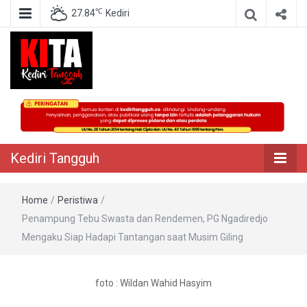
℃
27.84
Kediri
Berita Akurat Terpercaya
Kediri Tangguh
Kediri Tangguh
Home
/
Peristiwa
/
Penampung Tebu Swasta dan Rendemen, PG Ngadiredjo
Mengaku Siap Hadapi Tantangan saat Musim Giling
foto : Wildan Wahid Hasyim