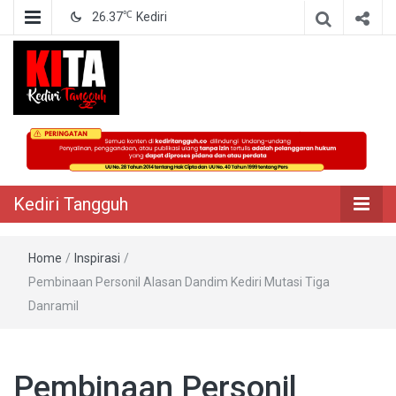
℃
26.37
Kediri
Berita Akurat Terpercaya
Kediri Tangguh
Kediri Tangguh
Home
/
Inspirasi
/
Pembinaan Personil Alasan Dandim Kediri Mutasi Tiga
Danramil
Pembinaan Personil