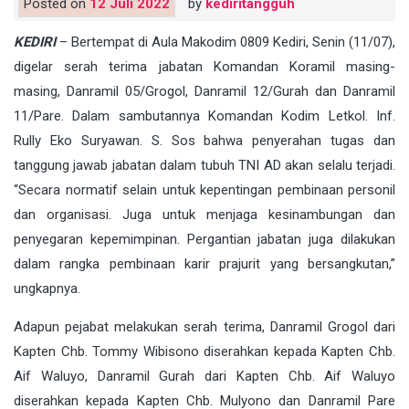
Posted on
12 Juli 2022
by
kediritangguh
KEDIRI
– Bertempat di Aula Makodim 0809 Kediri, Senin (11/07),
digelar serah terima jabatan Komandan Koramil masing-
masing, Danramil 05/Grogol, Danramil 12/Gurah dan Danramil
11/Pare. Dalam sambutannya Komandan Kodim Letkol. Inf.
Rully Eko Suryawan. S. Sos bahwa penyerahan tugas dan
tanggung jawab jabatan dalam tubuh TNI AD akan selalu terjadi.
“Secara normatif selain untuk kepentingan pembinaan personil
dan organisasi. Juga untuk menjaga kesinambungan dan
penyegaran kepemimpinan. Pergantian jabatan juga dilakukan
dalam rangka pembinaan karir prajurit yang bersangkutan,”
ungkapnya.
Adapun pejabat melakukan serah terima, Danramil Grogol dari
Kapten Chb. Tommy Wibisono diserahkan kepada Kapten Chb.
Aif Waluyo, Danramil Gurah dari Kapten Chb. Aif Waluyo
diserahkan kepada Kapten Chb. Mulyono dan Danramil Pare