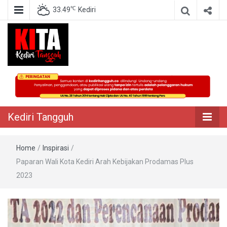
℃
33.49
Kediri
Berita Akurat Terpercaya
Kediri Tangguh
Kediri Tangguh
Home
/
Inspirasi
/
Paparan Wali Kota Kediri Arah Kebijakan Prodamas Plus
2023