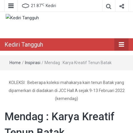
℃
21.87
Kediri
Berita Akurat Terpercaya
Kediri Tangguh
Kediri Tangguh
Home
/
Inspirasi
/
Mendag : Karya Kreatif Tenun Batak
KOLEKSI : Beberapa koleksi mahakarya kain tenun Batak yang
dipamerkan di diadakan di JCC Hall A sejak 9-13 Februari 2022
(kemendag)
Mendag : Karya Kreatif
Tenun Batak