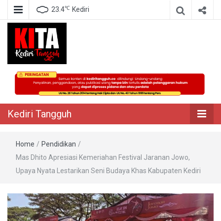
℃
23.4
Kediri
Berita Akurat Terpercaya
Kediri Tangguh
Kediri Tangguh
Home
/
Pendidikan
/
Mas Dhito Apresiasi Kemeriahan Festival Jaranan Jowo,
Upaya Nyata Lestarikan Seni Budaya Khas Kabupaten Kediri