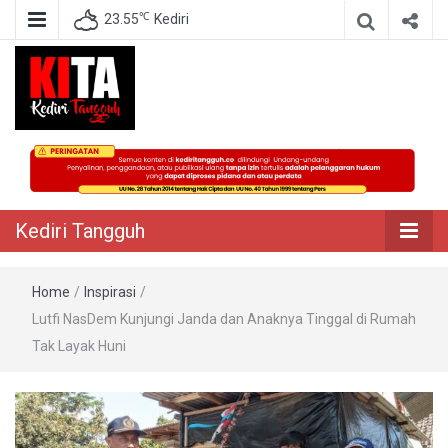
℃
23.55
Kediri
Berita Akurat Terpercaya
Kediri Tangguh
Kediri Tangguh
Home
/
Inspirasi
/
Lutfi NasDem Kunjungi Janda dan Anaknya Tinggal di Rumah
Tak Layak Huni