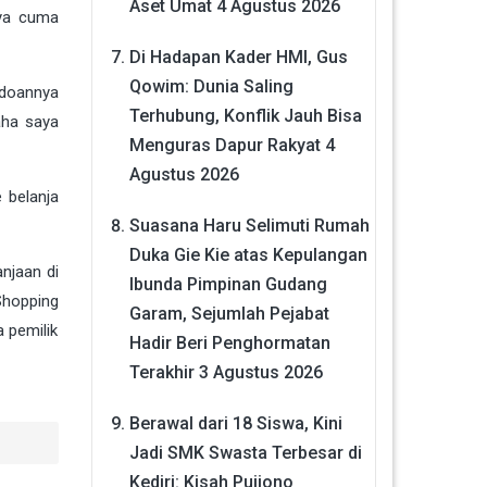
Aset Umat
4 Agustus 2026
 ya cuma
Di Hadapan Kader HMI, Gus
Qowim: Dunia Saling
ndoannya
Terhubung, Konflik Jauh Bisa
aha saya
Menguras Dapur Rakyat
4
Agustus 2026
 belanja
Suasana Haru Selimuti Rumah
Duka Gie Kie atas Kepulangan
njaan di
Ibunda Pimpinan Gudang
Shopping
Garam, Sejumlah Pejabat
 pemilik
Hadir Beri Penghormatan
Terakhir
3 Agustus 2026
Berawal dari 18 Siswa, Kini
Jadi SMK Swasta Terbesar di
Kediri: Kisah Pujiono