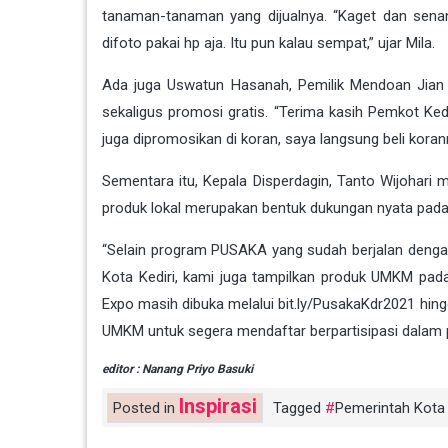
tanaman-tanaman yang dijualnya. “Kaget dan sen
difoto pakai hp aja. Itu pun kalau sempat,” ujar Mila.
Ada juga Uswatun Hasanah, Pemilik Mendoan Jian 
sekaligus promosi gratis. “Terima kasih Pemkot Ke
juga dipromosikan di koran, saya langsung beli koran
Sementara itu, Kepala Disperdagin, Tanto Wijoha
produk lokal merupakan bentuk dukungan nyata pada
“Selain program PUSAKA yang sudah berjalan dengan 
Kota Kediri, kami juga tampilkan produk UMKM pada
Expo masih dibuka melalui bit.ly/PusakaKdr2021 hi
UMKM untuk segera mendaftar berpartisipasi dalam 
editor : Nanang Priyo Basuki
Inspirasi
Posted in
Tagged
Pemerintah Kota 