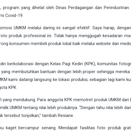
, program yang dihelat oleh Dinas Perdagangan dan Perindustrian.
mi Covid-19.
promosi UMKM melalui daring ini sangat efektif. Saya harap, denga
foto produk profesional ini. Tidak hanya menggugah kesadaran ma
ong konsumen membeli produk lokal baik melalui website dan media 
iri berkolaborasi dengan Kelas Pagi Kediri (KPK), komunitas fotogr
 yang membutuhkan bantuan dengan lebih proper sehingga mereka 
KM kami datangi langsung ke lokasi produksi, sebagian lagi kami k
ggota KPK
fi yang mendukung. Para anggota KPK memotret produk UMKM dari 
milik UMKM tentang nilai lebih produknya. “Dengan tahu nilai lebih dar
k tersebut tonjolkan,” tambah Resiane.
ku kaget bercampur senang. Mendapat fasilitas foto produk grat