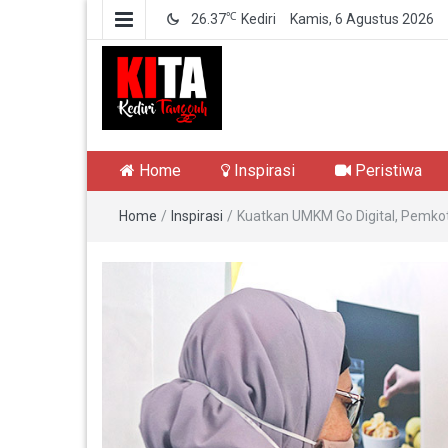
℃
26.37
Kediri
Kamis, 6 Agustus 2026
Kediri Tangguh
Berita Akurat Terpercaya
Home
Inspirasi
Peristiwa
Home
/
Inspirasi
/
Kuatkan UMKM Go Digital, Pemkot