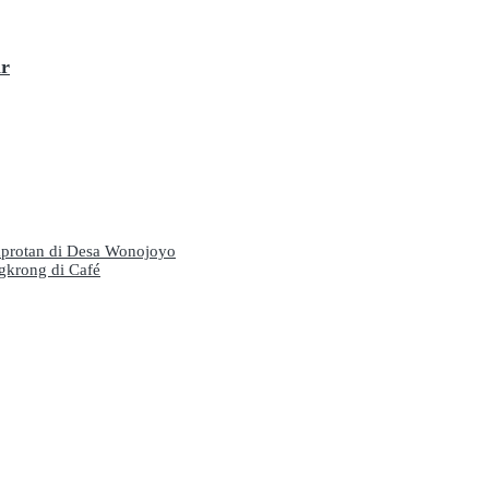
ar
mprotan di Desa Wonojoyo
gkrong di Café