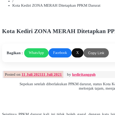
/
Kota Kediri ZONA MERAH Ditetapkan PPKM Darurat
Kota Kediri ZONA MERAH Ditetapkan P
Bagikan :
WhatsApp
Facebook
X
Copy Link
Posted on
11 Juli 2021
11 Juli 2021
by
kediritangguh
Sepekan setelah diberlakukan PPKM darurat, status Kot
melonjak tajam, menja
Sejatinya PPKM darurat kali ini tidak boleh gagal, dengan kata l