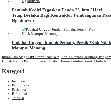
Pemkab Kediri Tegaskan Denda 23 Juta / Hari
Tetap Berlaku Bagi Kontraktor Pembangunan Pas
Ngadiluwih
Padahal Unggul Jumlah Pemain, Persik ‘Kok Ndak
Mampu’ Menang
Navigasi
Inilah Tim Siaga DPD Partai NasDem, Terus Bersatu Berjuang Penye
Bupati Kediri Pimpin Operasi Yustisi, Temui Puluhan Anak Muda Non
pos
Kategori
Inspirasi
Pendidikan
Peristiwa
Rubrikasi
Televisi