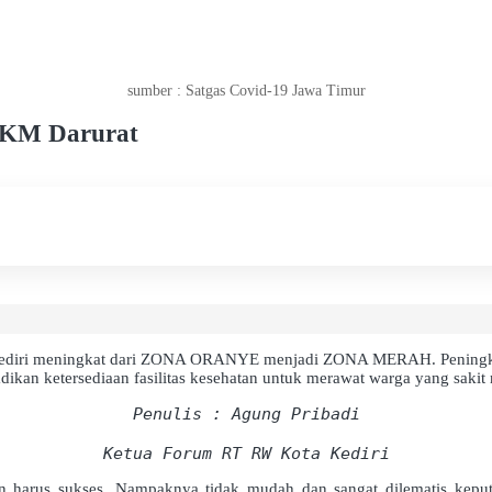
sumber : Satgas Covid-19 Jawa Timur
PKM Darurat
a Kediri meningkat dari ZONA ORANYE menjadi ZONA MERAH. Peningkat
dikan ketersediaan fasilitas kesehatan untuk merawat warga yang sakit 
Penulis : Agung Pribadi
Ketua Forum RT RW Kota Kediri
ain harus sukses. Nampaknya tidak mudah dan sangat dilematis kepu