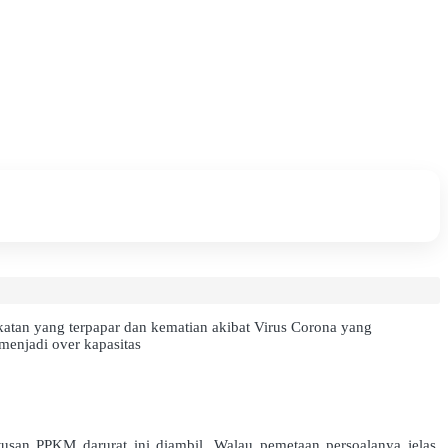
an yang terpapar dan kematian akibat Virus Corona yang
menjadi over kapasitas
tusan PPKM darurat ini diambil. Walau pemetaan persoalanya jelas,