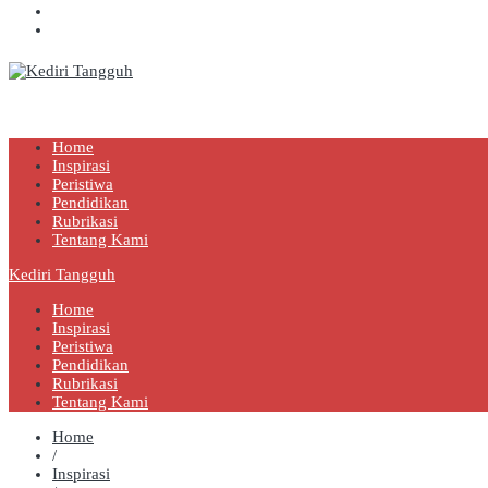
Kediri Tangguh
Berita Akurat Terpercaya
Home
Inspirasi
Peristiwa
Pendidikan
Rubrikasi
Tentang Kami
Kediri Tangguh
Home
Inspirasi
Peristiwa
Pendidikan
Rubrikasi
Tentang Kami
Home
/
Inspirasi