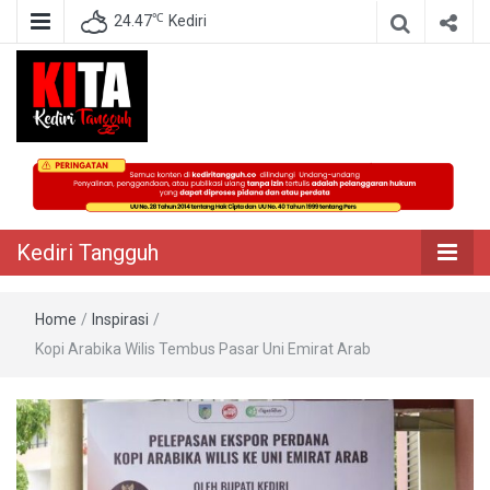
℃
24.47
Kediri
Berita Akurat Terpercaya
Kediri Tangguh
Kediri Tangguh
Home
/
Inspirasi
/
Kopi Arabika Wilis Tembus Pasar Uni Emirat Arab