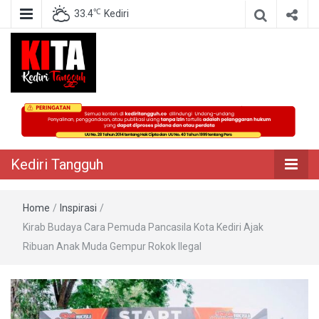
℃
33.4
Kediri
Berita Akurat Terpercaya
Kediri Tangguh
Kediri Tangguh
Home
/
Inspirasi
/
Kirab Budaya Cara Pemuda Pancasila Kota Kediri Ajak
Ribuan Anak Muda Gempur Rokok Ilegal