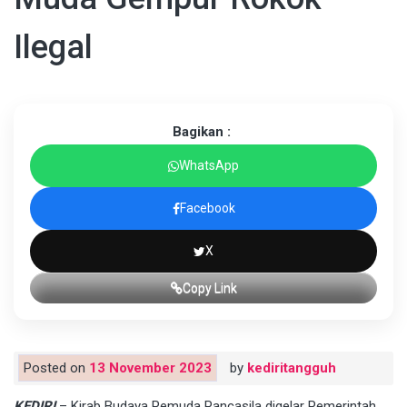
Ilegal
Bagikan :
WhatsApp
Facebook
X
Copy Link
Posted on
13 November 2023
by
kediritangguh
KEDIRI
– Kirab Budaya Pemuda Pancasila digelar Pemerintah