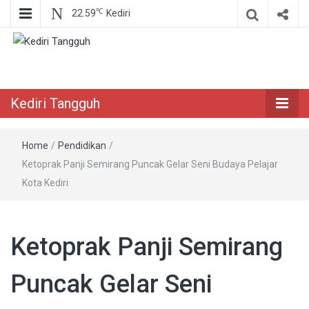
℃
22.59
Kediri
Berita Akurat Terpercaya
Kediri Tangguh
Kediri Tangguh
Home
/
Pendidikan
/
Ketoprak Panji Semirang Puncak Gelar Seni Budaya Pelajar
Kota Kediri
Ketoprak Panji Semirang
Puncak Gelar Seni