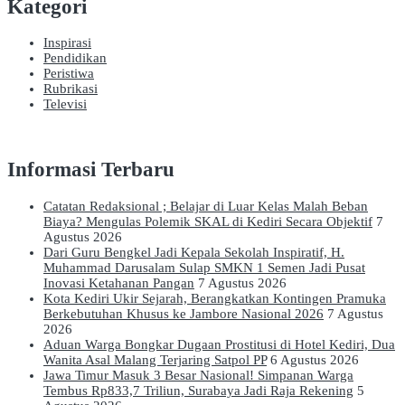
Kategori
Inspirasi
Pendidikan
Peristiwa
Rubrikasi
Televisi
Informasi Terbaru
Catatan Redaksional ; Belajar di Luar Kelas Malah Beban
Biaya? Mengulas Polemik SKAL di Kediri Secara Objektif
7
Agustus 2026
Dari Guru Bengkel Jadi Kepala Sekolah Inspiratif, H.
Muhammad Darusalam Sulap SMKN 1 Semen Jadi Pusat
Inovasi Ketahanan Pangan
7 Agustus 2026
Kota Kediri Ukir Sejarah, Berangkatkan Kontingen Pramuka
Berkebutuhan Khusus ke Jambore Nasional 2026
7 Agustus
2026
Aduan Warga Bongkar Dugaan Prostitusi di Hotel Kediri, Dua
Wanita Asal Malang Terjaring Satpol PP
6 Agustus 2026
Jawa Timur Masuk 3 Besar Nasional! Simpanan Warga
Tembus Rp833,7 Triliun, Surabaya Jadi Raja Rekening
5