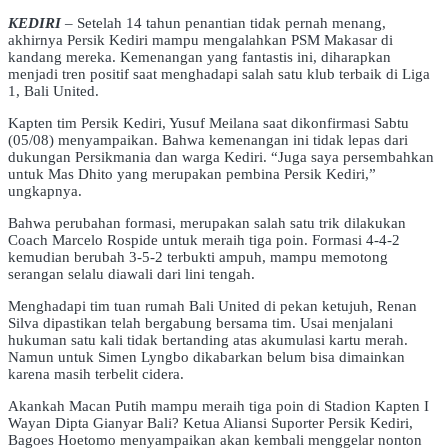
KEDIRI
– Setelah 14 tahun penantian tidak pernah menang,
akhirnya Persik Kediri mampu mengalahkan PSM Makasar di
kandang mereka. Kemenangan yang fantastis ini, diharapkan
menjadi tren positif saat menghadapi salah satu klub terbaik di Liga
1, Bali United.
Kapten tim Persik Kediri, Yusuf Meilana saat dikonfirmasi Sabtu
(05/08) menyampaikan. Bahwa kemenangan ini tidak lepas dari
dukungan Persikmania dan warga Kediri. “Juga saya persembahkan
untuk Mas Dhito yang merupakan pembina Persik Kediri,”
ungkapnya.
Bahwa perubahan formasi, merupakan salah satu trik dilakukan
Coach Marcelo Rospide untuk meraih tiga poin. Formasi 4-4-2
kemudian berubah 3-5-2 terbukti ampuh, mampu memotong
serangan selalu diawali dari lini tengah.
Menghadapi tim tuan rumah Bali United di pekan ketujuh, Renan
Silva dipastikan telah bergabung bersama tim. Usai menjalani
hukuman satu kali tidak bertanding atas akumulasi kartu merah.
Namun untuk Simen Lyngbo dikabarkan belum bisa dimainkan
karena masih terbelit cidera.
Akankah Macan Putih mampu meraih tiga poin di Stadion Kapten I
Wayan Dipta Gianyar Bali? Ketua Aliansi Suporter Persik Kediri,
Bagoes Hoetomo menyampaikan akan kembali menggelar nonton