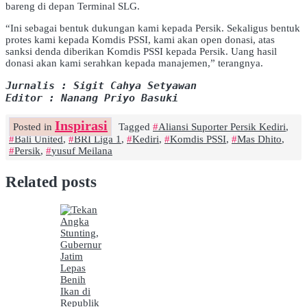
bareng di depan Terminal SLG.
“Ini sebagai bentuk dukungan kami kepada Persik. Sekaligus bentuk
protes kami kepada Komdis PSSI, kami akan open donasi, atas
sanksi denda diberikan Komdis PSSI kepada Persik. Uang hasil
donasi akan kami serahkan kepada manajemen,” terangnya.
Jurnalis : Sigit Cahya Setyawan
Editor : Nanang Priyo Basuki
Inspirasi
Posted in
Tagged
Aliansi Suporter Persik Kediri
,
Bali United
,
BRI Liga 1
,
Kediri
,
Komdis PSSI
,
Mas Dhito
,
Persik
,
yusuf Meilana
Related posts