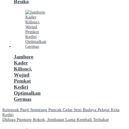
Resiko
Jambore
Kader
Kilisuci,
Wujud
Pemkot
Kediri
Optimalkan
Germas
Navigasi
Ketoprak Panji Semirang Puncak Gelar Seni Budaya Pelajar Kota
Kediri
pos
Diduga Puntung Rokok, Jembatan Lama Kembali Terbakar