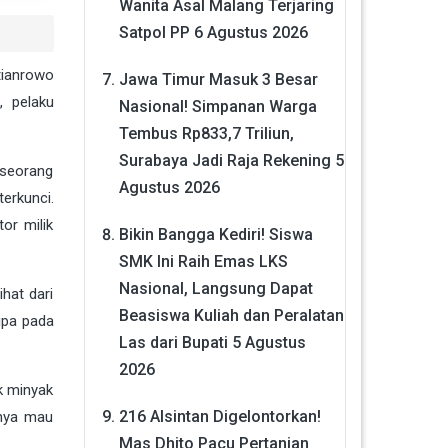
Wanita Asal Malang Terjaring
Satpol PP
6 Agustus 2026
tianrowo
Jawa Timur Masuk 3 Besar
, pelaku
Nasional! Simpanan Warga
Tembus Rp833,7 Triliun,
Surabaya Jadi Raja Rekening
5
eseorang
Agustus 2026
erkunci.
or milik
Bikin Bangga Kediri! Siswa
SMK Ini Raih Emas LKS
Nasional, Langsung Dapat
hat dari
Beasiswa Kuliah dan Peralatan
ipa pada
Las dari Bupati
5 Agustus
2026
k minyak
216 Alsintan Digelontorkan!
mnya mau
Mas Dhito Pacu Pertanian