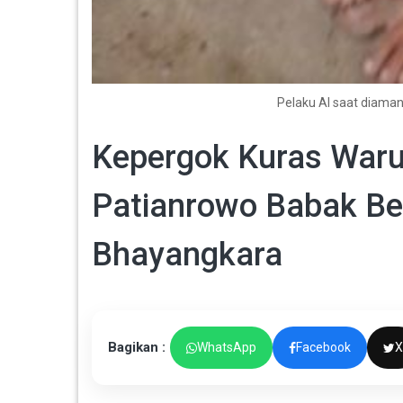
Pelaku AI saat diama
Kepergok Kuras Waru
Patianrowo Babak Bel
Bhayangkara
Bagikan :
WhatsApp
Facebook
X