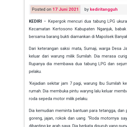
Posted on
17 Juni 2021
by
kediritangguh
KEDIRI
– Kepergok mencuri dua tabung LPG ukuran
Kecamatan Kertosono Kabupaten Nganjuk, babak b
bersama barang bukti diamankan di Mapolsek Banyak
Dari keterangan saksi mata, Sumaji, warga Desa 
keluar dari warung milik Sumilah. Dia merasa cur
Rupanya dia membawa dua tabung LPG dan sejumla
pelaku.
‘Kejadian sekitar jam 7 pagi, warung Ibu Sumilah ke
rumah. Dia membuka pintu waryng lalu keluar mem
roda sepeda motor milik pelaku.
Dia kemudian meminta bantuan para tetangga, dan
goreng, jajan, rokok dan uang. “Roda motornya sa
dibanting ke arah saya. Dia berkata disuruh yang puny