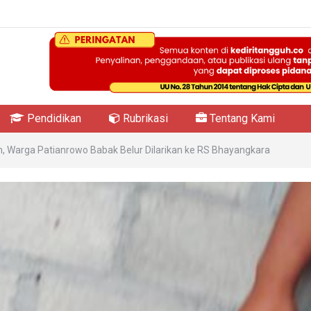
Pendidikan
Rubrikasi
Tentang Kami
, Warga Patianrowo Babak Belur Dilarikan ke RS Bhayangkara