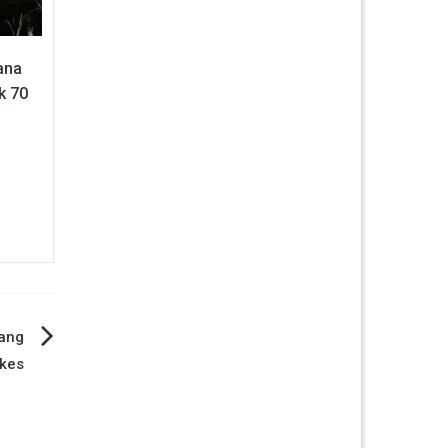
ana
k 70
dang
kes