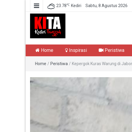
℃
23.78
Kediri
Sabtu, 8 Agustus 2026
Kediri Tangguh
Berita Akurat Terpercaya
Home
Inspirasi
Peristiwa
Home
/
Peristiwa
/
Kepergok Kuras Warung di Jabon