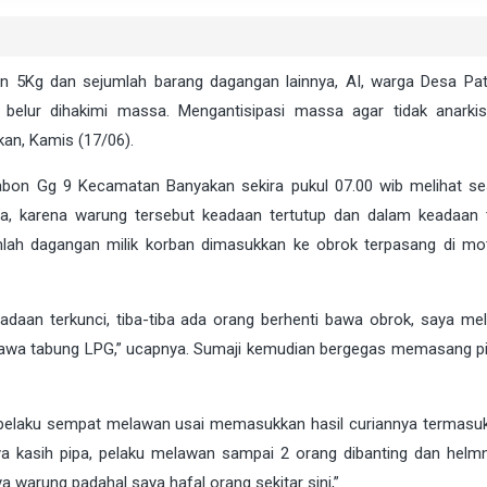
 5Kg dan sejumlah barang dagangan lainnya, AI, warga Desa Pa
elur dihakimi massa. Mengantisipasi massa agar tidak anarkis
an, Kamis (17/06).
Jabon Gg 9 Kecamatan Banyakan sekira pukul 07.00 wib melihat s
iga, karena warung tersebut keadaan tertutup dan dalam keadaan t
h dagangan milik korban dimasukkan ke obrok terpasang di mot
adaan terkunci, tiba-tiba ada orang berhenti bawa obrok, saya meli
bawa tabung LPG,” ucapnya. Sumaji kemudian bergegas memasang p
 pelaku sempat melawan usai memasukkan hasil curiannya termasu
ya kasih pipa, pelaku melawan sampai 2 orang dibanting dan hel
a warung padahal saya hafal orang sekitar sini,”