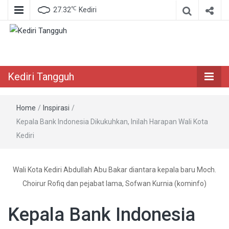
℃
27.32
Kediri
Berita Akurat Terpercaya
Kediri Tangguh
Kediri Tangguh
Home
/
Inspirasi
/
Kepala Bank Indonesia Dikukuhkan, Inilah Harapan Wali Kota
Kediri
Wali Kota Kediri Abdullah Abu Bakar diantara kepala baru Moch.
Choirur Rofiq dan pejabat lama, Sofwan Kurnia (kominfo)
Kepala Bank Indonesia