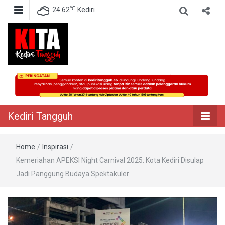
℃
24.62
Kediri
Berita Akurat Terpercaya
Kediri Tangguh
Kediri Tangguh
Home
/
Inspirasi
/
Kemeriahan APEKSI Night Carnival 2025: Kota Kediri Disulap
Jadi Panggung Budaya Spektakuler