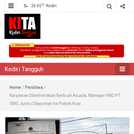
℃
26.65
Kediri
Berita Akurat Terpercaya
Kediri Tangguh
Kediri Tangguh
Home
/
Peristiwa
/
Karyawan Diberhentikan Berbuat Asusila, Manager HRD PT.
SMS Justru Dilaporkan ke Polsek Kras