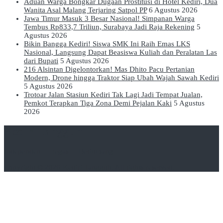
Aduan Warga Bongkar Dugaan Prostitusi di Hotel Kediri, Dua
Wanita Asal Malang Terjaring Satpol PP
6 Agustus 2026
Jawa Timur Masuk 3 Besar Nasional! Simpanan Warga
Tembus Rp833,7 Triliun, Surabaya Jadi Raja Rekening
5
Agustus 2026
Bikin Bangga Kediri! Siswa SMK Ini Raih Emas LKS
Nasional, Langsung Dapat Beasiswa Kuliah dan Peralatan Las
dari Bupati
5 Agustus 2026
216 Alsintan Digelontorkan! Mas Dhito Pacu Pertanian
Modern, Drone hingga Traktor Siap Ubah Wajah Sawah Kediri
5 Agustus 2026
Trotoar Jalan Stasiun Kediri Tak Lagi Jadi Tempat Jualan,
Pemkot Terapkan Tiga Zona Demi Pejalan Kaki
5 Agustus
2026
Kediri Tangguh
Independen – Tegas – Berimbang
Copyright © 2026
Kediri Tangguh
. All rights reserved.