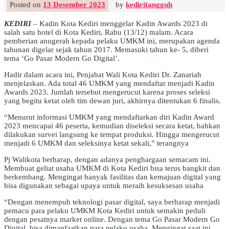
Posted on
13 Desember 2023
by
kediritangguh
KEDIRI
– Kadin Kota Kediri menggelar Kadin Awards 2023 di
salah satu hotel di Kota Kediri, Rabu (13/12) malam. Acara
pemberian anugerah kepada pelaku UMKM ini, merupakan agenda
tahunan digelar sejak tahun 2017. Memasuki tahun ke- 5, diberi
tema ‘Go Pasar Modern Go Digital’.
Hadir dalam acara ini, Penjabat Wali Kota Kediri Dr. Zanariah
menjelaskan. Ada total 46 UMKM yang mendaftar menjadi Kadin
Awards 2023. Jumlah tersebut mengerucut karena proses seleksi
yang begitu ketat oleh tim dewan juri, akhirnya ditentukan 6 finalis.
“Menurut informasi UMKM yang mendaftarkan diri Kadin Award
2023 mencapai 46 peserta, kemudian diseleksi secara ketat, bahkan
dilakukan survei langsung ke tempat produksi. Hingga mengerucut
menjadi 6 UMKM dan seleksinya ketat sekali,” terangnya
Pj Walikota berharap, dengan adanya penghargaan semacam ini.
Membuat geliat usaha UMKM di Kota Kediri bisa terus bangkit dan
berkembang. Mengingat banyak fasilitas dan kemajuan digital yang
bisa digunakan sebagai upaya untuk meraih kesuksesan usaha
“Dengan menempuh teknologi pasar digital, saya berharap menjadi
pemacu para pelaku UMKM Kota Kediri untuk semakin peduli
dengan pesatnya market online. Dengan tema Go Pasar Modern Go
Digital, bisa dimanfaatkan para pelaku usaha. Mengingat saat ini