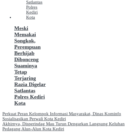
Meski
Memakai
Songkok,
Perempuan
Berhijab
Dibonceng
Suaminya
Tetap
Terjaring
Razia Digelar
Satlantas
Polres Kediri
Kota
Navigasi
Perkuat Peran Kelompok Informasi Masyarakat, Dinas Kominfo
Sosialisasikan Perwali Kota Kediri
pos
Akhirnya, Disperindag Mau Turun Dengarkan Langsung Keluhan
Pedagang Alun-Alun Kota Kediri