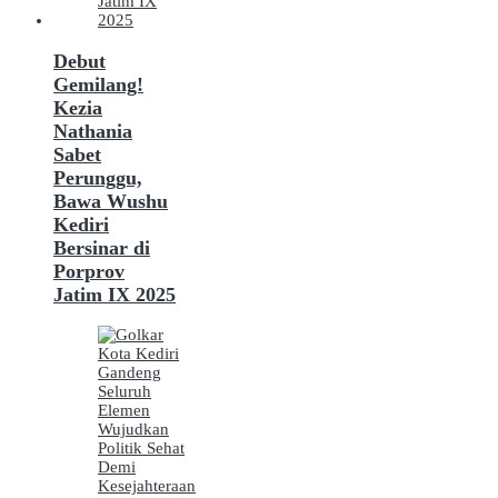
Debut
Gemilang!
Kezia
Nathania
Sabet
Perunggu,
Bawa Wushu
Kediri
Bersinar di
Porprov
Jatim IX 2025