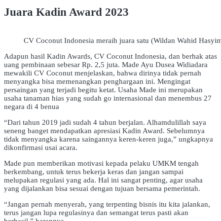
Juara Kadin Award 2023
CV Coconut Indonesia meraih juara satu (Wildan Wahid Hasyi
Adapun hasil Kadin Awards, CV Coconut Indonesia, dan berhak atas
uang pembinaan sebesar Rp. 2,5 juta. Made Ayu Dusea Widiadara
mewakili CV Coconut menjelaskan, bahwa dirinya tidak pernah
menyangka bisa memenangkan penghargaan ini. Mengingat
persaingan yang terjadi begitu ketat. Usaha Made ini merupakan
usaha tanaman hias yang sudah go internasional dan menembus 27
negara di 4 benua
“Dari tahun 2019 jadi sudah 4 tahun berjalan. Alhamdulillah saya
seneng banget mendapatkan apresiasi Kadin Award. Sebelumnya
tidak menyangka karena saingannya keren-keren juga,” ungkapnya
dikonfirmasi usai acara.
Made pun memberikan motivasi kepada pelaku UMKM tengah
berkembang, untuk terus bekerja keras dan jangan sampai
melupakan regulasi yang ada. Hal ini sangat penting, agar usaha
yang dijalankan bisa sesuai dengan tujuan bersama pemerintah.
“Jangan pernah menyerah, yang terpenting bisnis itu kita jalankan,
terus jangan lupa regulasinya dan semangat terus pasti akan
berhasil,” harapnya.