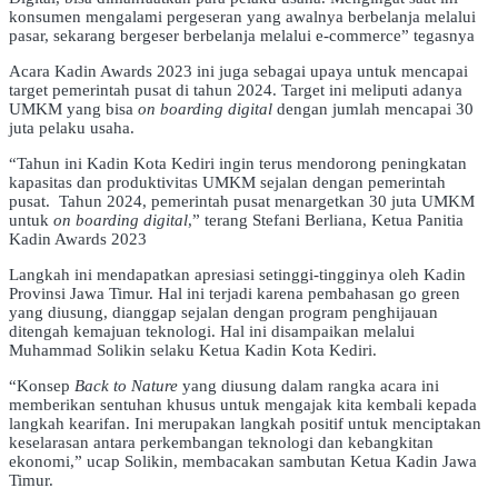
konsumen mengalami pergeseran yang awalnya berbelanja melalui
pasar, sekarang bergeser berbelanja melalui e-commerce” tegasnya
Acara Kadin Awards 2023 ini juga sebagai upaya untuk mencapai
target pemerintah pusat di tahun 2024. Target ini meliputi adanya
UMKM yang bisa
on
boarding digital
dengan jumlah mencapai 30
juta pelaku usaha.
“Tahun ini Kadin Kota Kediri ingin terus mendorong peningkatan
kapasitas dan produktivitas UMKM sejalan dengan pemerintah
pusat. Tahun 2024, pemerintah pusat menargetkan 30 juta UMKM
untuk
on
boarding digital
,” terang Stefani Berliana, Ketua Panitia
Kadin Awards 2023
Langkah ini mendapatkan apresiasi setinggi-tingginya oleh Kadin
Provinsi Jawa Timur. Hal ini terjadi karena pembahasan go green
yang diusung, dianggap sejalan dengan program penghijauan
ditengah kemajuan teknologi. Hal ini disampaikan melalui
Muhammad Solikin selaku Ketua Kadin Kota Kediri.
“Konsep
Back to
Nature
yang diusung dalam rangka acara ini
memberikan sentuhan khusus untuk mengajak kita kembali kepada
langkah kearifan. Ini merupakan langkah positif untuk menciptakan
keselarasan antara perkembangan teknologi dan kebangkitan
ekonomi,” ucap Solikin, membacakan sambutan Ketua Kadin Jawa
Timur.