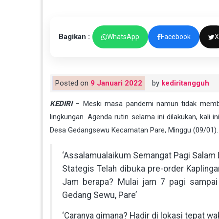
Bagikan :
WhatsApp
Facebook
X
Posted on
9 Januari 2022
by
kediritangguh
KEDIRI
– Meski masa pandemi namun tidak membata
lingkungan. Agenda rutin selama ini dilakukan, kali
Desa Gedangsewu Kecamatan Pare, Minggu (09/01).
‘Assalamualaikum Semangat Pagi Salam L
Stategis Telah dibuka pre-order Kapling
Jam berapa? Mulai jam 7 pagi sampai 
Gedang Sewu, Pare’
‘Caranya gimana? Hadir di lokasi tepat w