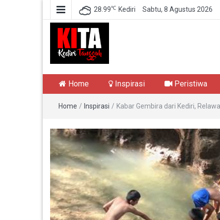
℃
28.99
Kediri
Sabtu, 8 Agustus 2026
Kediri Tangguh
Berita Akurat Terpercaya
Home
Inspirasi
Peristiwa
Home
/
Inspirasi
/
Kabar Gembira dari Kediri, Rel