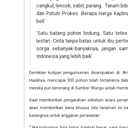
cangkul, lencek, sabit, parang. Tanam bi
dan Patuhi Prokes. Berapa Harga Kapl
beli’
‘Satu batang pohon lindung. Satu tetes
lestari. Cinta tanpa batas untuk ibu pert
sorga sebanyak-banyaknya, jangan sam
Indonesia yang lebih baik’.
Demikian kutipan pengumuman disampaikan dr. Ari
Hasilnya, mencapai 300 pohon telah tertanama dal
mereka pun berenang di Sumber Wungu untuk membe
Saat memberikan pengarahan sebelum acara penana
akan memberikan dana khusus bila tanaman ini nan
batangnya untuk anggaran perawatan.
“Jika pohonnya bisa hidup tumbuh besar, saya harg