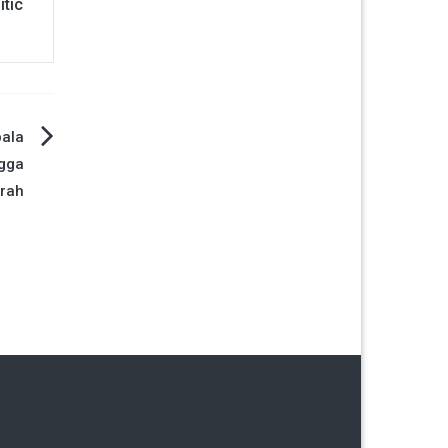
tic
pala
gga
rah