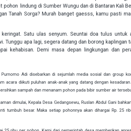
bit pohon lindung di Sumber Wungu dan di Bantaran Kali B
ingan Tanah Sorga? Murah banget gaesss, kamu pasti m
 keringat. Satu ulas senyum. Seuntai doa tulus untuk 
iwi. Tunggu apa lagi, segera datang dan borong kaplingan 
pai kehabisan. Demi masa depan lingkungan dan pera
 Purnomo Adi disebarkan di sejumlah media sosial dan group ko
am acara diikuti puluhan anak-anak yang datang dengan kesadaran
rsihkan sampah dan menanam pohon pada bibir sumber air tersebu
man dimulai, Kepala Desa Gedangsewu, Ruslan Abdul Gani bahkan 
ti tumbuh besar. Maka setiap pohonnya akan dihargai Rp. 25 rib
ai 25 ribu per pohon, Kami dari pemerintah desa memberikan apres