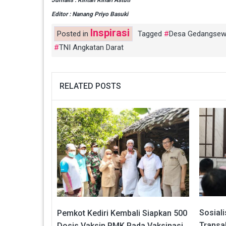
Jurnalis : Kintan Kinari Astuti
Editor : Nanang Priyo Basuki
Inspirasi
Posted in
Tagged
Desa Gedangse
TNI Angkatan Darat
RELATED POSTS
Sosial
Pemkot Kediri Kembali Siapkan 500
Transa
Dosis Vaksin PMK Pada Vaksinasi