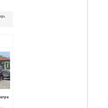
ngu
,
Tanpa