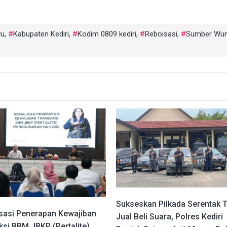
wu
,
Kabupaten Kediri
,
Kodim 0809 kediri
,
Reboisasi
,
Sumber Wu
Sukseskan Pilkada Serentak 
isasi Penerapan Kewajiban
Jual Beli Suara, Polres Kediri
ksi BBM JBKP (Pertalite)