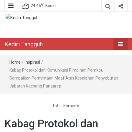
℃
24.46
Kediri
Berita Akurat Terpercaya
Kediri Tangguh
Kediri Tangguh
Home
/
Inspirasi
/
Kabag Protokol dan Komunikasi Pimpinan Pemkot,
Sampaikan Permintaan Maaf Atas Kesalahan Penyebutan
Jabatan Kaesang Pangarep
foto : Kominfo
Kabag Protokol dan