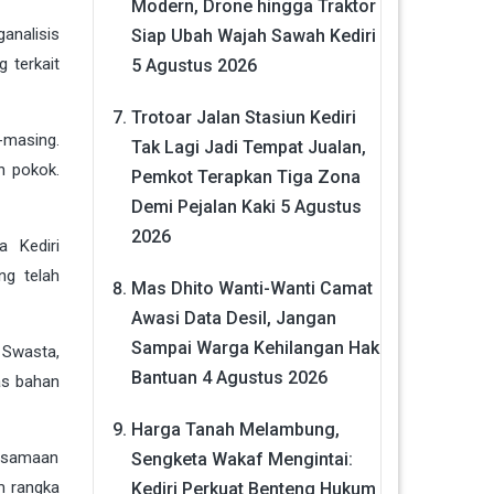
Modern, Drone hingga Traktor
analisis
Siap Ubah Wajah Sawah Kediri
 terkait
5 Agustus 2026
Trotoar Jalan Stasiun Kediri
-masing.
Tak Lagi Jadi Tempat Jualan,
n pokok.
Pemkot Terapkan Tiga Zona
Demi Pejalan Kaki
5 Agustus
2026
 Kediri
ng telah
Mas Dhito Wanti-Wanti Camat
Awasi Data Desil, Jangan
Sampai Warga Kehilangan Hak
 Swasta,
Bantuan
4 Agustus 2026
as bahan
Harga Tanah Melambung,
ersamaan
Sengketa Wakaf Mengintai:
m rangka
Kediri Perkuat Benteng Hukum