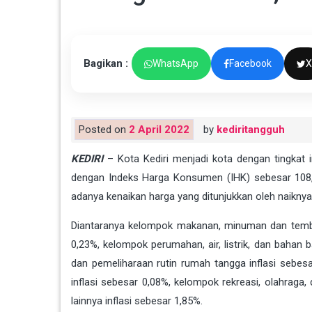
Bagikan :
WhatsApp
Facebook
X
Posted on
2 April 2022
by
kediritangguh
KEDIRI
– Kota Kediri menjadi kota dengan tingkat 
dengan Indeks Harga Konsumen (IHK) sebesar 108,23
adanya kenaikan harga yang ditunjukkan oleh naikny
Diantaranya kelompok makanan, minuman dan tembak
0,23%, kelompok perumahan, air, listrik, dan bahan 
dan pemeliharaan rutin rumah tangga inflasi sebes
inflasi sebesar 0,08%, kelompok rekreasi, olahraga
lainnya inflasi sebesar 1,85%.