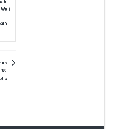
yah
 Wali
bih
anan
 RS.
ptis