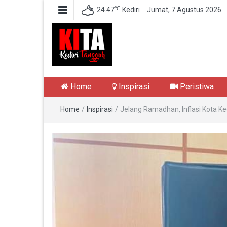
℃
24.47
Kediri
Jumat, 7 Agustus 2026
Kediri Tangguh
Berita Akurat Terpercaya
Home
Inspirasi
Peristiwa
Home
/
Inspirasi
/
Jelang Ramadhan, Inflasi Kota Ke