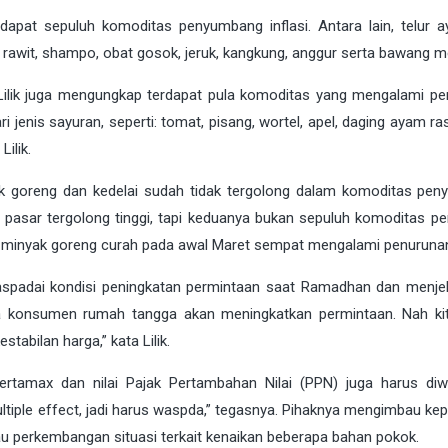
rdapat sepuluh komoditas penyumbang inflasi. Antara lain, telur 
 rawit, shampo, obat gosok, jeruk, kangkung, anggur serta bawang m
Lilik juga mengungkap terdapat pula komoditas yang mengalami pe
jenis sayuran, seperti: tomat, pisang, wortel, apel, daging ayam ra
Lilik.
nyak goreng dan kedelai sudah tidak tergolong dalam komoditas pe
di pasar tergolong tinggi, tapi keduanya bukan sepuluh komoditas p
a minyak goreng curah pada awal Maret sempat mengalami penurunan
padai kondisi peningkatan permintaan saat Ramadhan dan menjel
ara konsumen rumah tangga akan meningkatkan permintaan. Nah ki
abilan harga,” kata Lilik.
ertamax dan nilai Pajak Pertambahan Nilai (PPN) juga harus diw
iple effect, jadi harus waspda,” tegasnya. Pihaknya mengimbau ke
au perkembangan situasi terkait kenaikan beberapa bahan pokok.