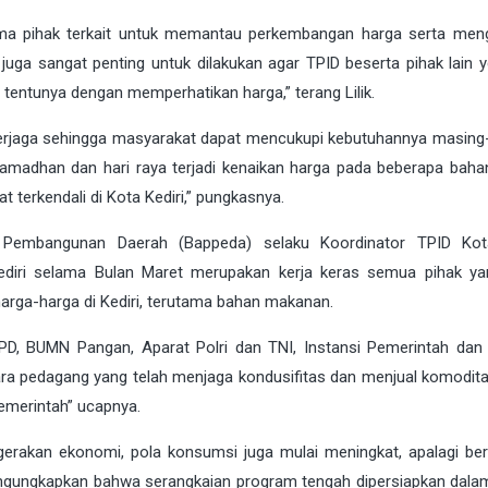
ama pihak terkait untuk memantau perkembangan harga serta meng
uga sangat penting untuk dilakukan agar TPID beserta pihak lain yg
tentunya dengan memperhatikan harga,” terang Lilik.
n terjaga sehingga masyarakat dapat mencukupi kebutuhannya masing
Ramadhan dan hari raya terjadi kenaikan harga pada beberapa baha
 terkendali di Kota Kediri,” pungkasnya.
Pembangunan Daerah (Bappeda) selaku Koordinator TPID Kota
ediri selama Bulan Maret merupakan kerja keras semua pihak ya
arga-harga di Kediri, terutama bahan makanan.
D, BUMN Pangan, Aparat Polri dan TNI, Instansi Pemerintah dan
ara pedagang yang telah menjaga kondusifitas dan menjual komodit
emerintah” ucapnya.
ergerakan ekonomi, pola konsumsi juga mulai meningkat, apalagi b
gungkapkan bahwa serangkaian program tengah dipersiapkan dala