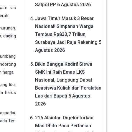
Satpol PP
6 Agustus 2026
ayam ras
erah.
Jawa Timur Masuk 3 Besar
Nasional! Simpanan Warga
nurunan.
Tembus Rp833,7 Triliun,
s, daging
Surabaya Jadi Raja Rekening
5
Agustus 2026
nyumbang
Bikin Bangga Kediri! Siswa
endorong
SMK Ini Raih Emas LKS
 harga.
Nasional, Langsung Dapat
ang Idul
Beasiswa Kuliah dan Peralatan
ta harus
Las dari Bupati
5 Agustus
2026
aspadai.
216 Alsintan Digelontorkan!
pada Tim
Mas Dhito Pacu Pertanian