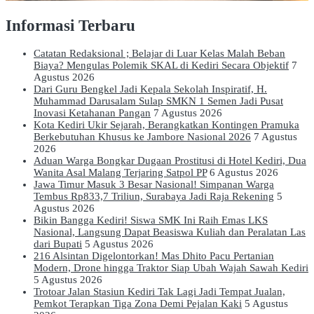
Informasi Terbaru
Catatan Redaksional ; Belajar di Luar Kelas Malah Beban
Biaya? Mengulas Polemik SKAL di Kediri Secara Objektif
7
Agustus 2026
Dari Guru Bengkel Jadi Kepala Sekolah Inspiratif, H.
Muhammad Darusalam Sulap SMKN 1 Semen Jadi Pusat
Inovasi Ketahanan Pangan
7 Agustus 2026
Kota Kediri Ukir Sejarah, Berangkatkan Kontingen Pramuka
Berkebutuhan Khusus ke Jambore Nasional 2026
7 Agustus
2026
Aduan Warga Bongkar Dugaan Prostitusi di Hotel Kediri, Dua
Wanita Asal Malang Terjaring Satpol PP
6 Agustus 2026
Jawa Timur Masuk 3 Besar Nasional! Simpanan Warga
Tembus Rp833,7 Triliun, Surabaya Jadi Raja Rekening
5
Agustus 2026
Bikin Bangga Kediri! Siswa SMK Ini Raih Emas LKS
Nasional, Langsung Dapat Beasiswa Kuliah dan Peralatan Las
dari Bupati
5 Agustus 2026
216 Alsintan Digelontorkan! Mas Dhito Pacu Pertanian
Modern, Drone hingga Traktor Siap Ubah Wajah Sawah Kediri
5 Agustus 2026
Trotoar Jalan Stasiun Kediri Tak Lagi Jadi Tempat Jualan,
Pemkot Terapkan Tiga Zona Demi Pejalan Kaki
5 Agustus