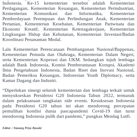
Indonesia. Ke-15 kementerian tersebut adalah Kementerian
Perdagangan, Kementerian Keuangan, Kementerian Perindustrian,
Kementerian Komunikasi dan Informatika, Kementerian
Pemberdayaan Perempuan dan Perlindungan Anak, Kementerian
Pertanian, Kementerian Kesehatan, Kementerian Pariwisata dan
Ekonomi Kreatif, Kementerian Ketenagakerjaan, Kementerian
Lingkungan Hidup dan Kehutanan, Kementerian Investasi/Badan
Koordinasi Penanaman Modal.
Lalu Kementerian Perencanaan Pembangunan Nasional/Bappenas,
Kementerian Pemuda dan Olahraga, Kementerian Dalam Negeri,
serta Kementerian Koperasi dan UKM. Sedangkan tujuh lembaga
adalah Bank Indonesia, Komisi Pemberantasan Korupsi, Akademi
Ilmu Pengetahuan Indonesia, Badan Riset dan Inovasi Nasional,
Badan Pemeriksa Keuangan, Indonesian Youth Diplomacy, serta
Kamar Dagang dan Industri.
“Diperlukan sinergi seluruh kementerian dan lembaga terkait untuk
menyukseskan Presidensi G20 Indonesia Tahun 2022, termasuk
dalam pelaksanaan rangkaian side events. Kesuksesan Indonesia
pada Presidensi G20 tahun ini akan mendorong percepatan
pemulihan kondisi dunia pascapandemi Covid-19 dan turut
mendorong Indonesia pulih dari pandemi,” pungkas Mendag Lutfi.
Editor : Nanang Priyo Basuki