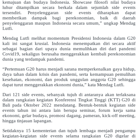
kemajuan dan budaya Indonesia. Showcase filosofi nilai budaya
luhur ditampilkan secara berkala dalam sejumlah side events
tersendiri. Penyelenggaran side events diharapkan dapat
memberikan dampak bagi perekonomian, baik di daerah
penyelenggaran maupun Indonesia secara umum,” ungkap Mendag
Lutfi.
Mendag Lutfi melihat momentum Presidensi Indonesia dalam G20
kali ini sangat krusial. Indonesia menempatkan diri secara aktif
sebagai bagian dari upaya dunia memulihkan diri dari pandemi
Covid19, sekaligus berusaha menggerakkan kembali perekonomian
dunia yang terdampak pandemi.
“Pertemuan G20 harus menjadi sarana memperkenalkan gaya hidup,
daya tahan dalam krisis dan pandemi, serta kemampuan pemulihan
kesehatan, ekonomi, dan produk unggulan anggota G20 sehingga
dapat turut menggerakkan ekonomi dunia,” kata Mendag Lutfi.
Dari 121 side events, sebanyak tujuh di antaranya akan terlaksana
dalam rangkaian kegiatan Konferensi Tingkat Tinggi (KTT) G20 di
Bali pada Oktober 2022 mendatang. Bentuk-bentuk kegiatan side
events tahun ini antara lain berupa seminar, forum kerja sama
ekonomi, gelar budaya, promosi dagang, pameran, kick-off meeting,
hingga tinjauan lapangan.
Setidaknya 15 kementerian dan tujuh lembaga menjadi pengampu
kegiatan-kegiatan side events selama rangkaian G20 digelar di