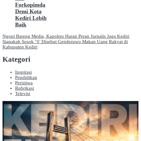
Forkopimda
Demi Kota
Kediri Lebih
Baik
Navigasi
Ngopi Bareng Media, Kapolres Harap Peran Jurnalis Jaga Kediri
Siapakah Sosok ‘S’ Disebut Genderuwo Makan Uang Rakyat di
pos
Kabupaten Kediri
Kategori
Inspirasi
Pendidikan
Peristiwa
Rubrikasi
Televisi