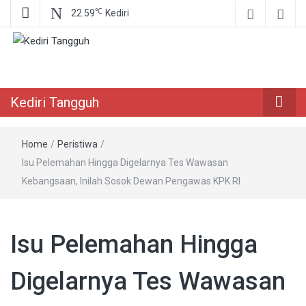
℃
22.59
Kediri
Berita Akurat Terpercaya
Kediri Tangguh
Kediri Tangguh
Home
/
Peristiwa
/
Isu Pelemahan Hingga Digelarnya Tes Wawasan
Kebangsaan, Inilah Sosok Dewan Pengawas KPK RI
Isu Pelemahan Hingga
Digelarnya Tes Wawasan