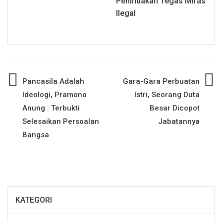
Penindakan Tegas Miras
Ilegal
Navigasi
Pancasila Adalah
Gara-Gara Perbuatan
Ideologi, Pramono
Istri, Seorang Duta
pos
Anung : Terbukti
Besar Dicopot
Selesaikan Persoalan
Jabatannya
Bangsa
KATEGORI