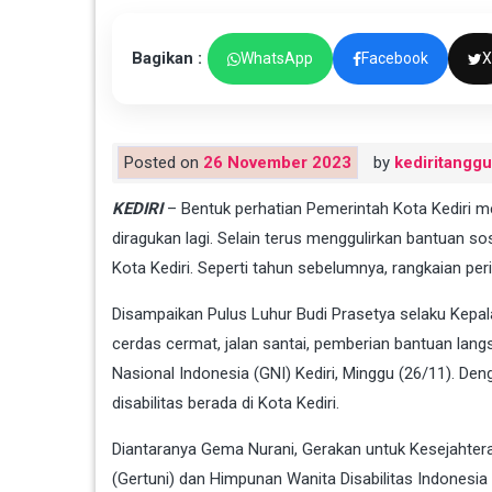
Bagikan :
WhatsApp
Facebook
X
Posted on
26 November 2023
by
kediritangg
KEDIRI
– Bentuk perhatian Pemerintah Kota Kediri me
diragukan lagi. Selain terus menggulirkan bantuan sos
Kota Kediri. Seperti tahun sebelumnya, rangkaian perin
Disampaikan Pulus Luhur Budi Prasetya selaku Kepala
cerdas cermat, jalan santai, pemberian bantuan lang
Nasional Indonesia (GNI) Kediri, Minggu (26/11). Deng
disabilitas berada di Kota Kediri.
Diantaranya Gema Nurani, Gerakan untuk Kesejahtera
(Gertuni) dan Himpunan Wanita Disabilitas Indonesia 