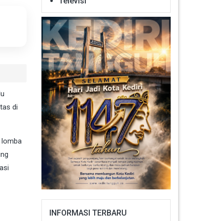
Televisi
lu
tas di
n lomba
ung
asi
INFORMASI TERBARU