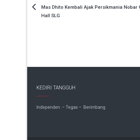
Navigasi
Mas Dhito Kembali Ajak Persikmania Nobar 
Hall SLG
pos
KEDIRI TANGGUH
Independen – Tegas – Berimbang