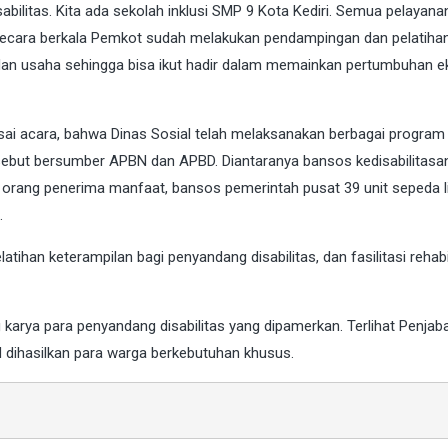
bilitas. Kita ada sekolah inklusi SMP 9 Kota Kediri. Semua pelayanan
. Secara berkala Pemkot sudah melakukan pendampingan dan pelatiha
an usaha sehingga bisa ikut hadir dalam memainkan pertumbuhan 
usai acara, bahwa Dinas Sosial telah melaksanakan berbagai program
rsebut bersumber APBN dan APBD. Diantaranya bansos kedisabilitasa
orang penerima manfaat, bansos pemerintah pusat 39 unit sepeda li
.
latihan keterampilan bagi penyandang disabilitas, dan fasilitasi rehabi
 karya para penyandang disabilitas yang dipamerkan. Terlihat Penjaba
dihasilkan para warga berkebutuhan khusus.