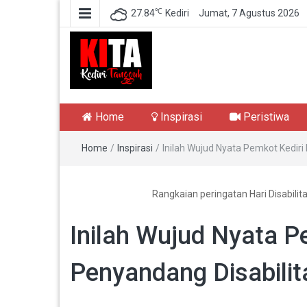
℃
27.84
Kediri
Jumat, 7 Agustus 2026
Kediri Tangguh
Berita Akurat Terpercaya
Home
Inspirasi
Peristiwa
Home
/
Inspirasi
/
Inilah Wujud Nyata Pemkot Kediri
Rangkaian peringatan Hari Disabilit
Inilah Wujud Nyata P
Penyandang Disabilit