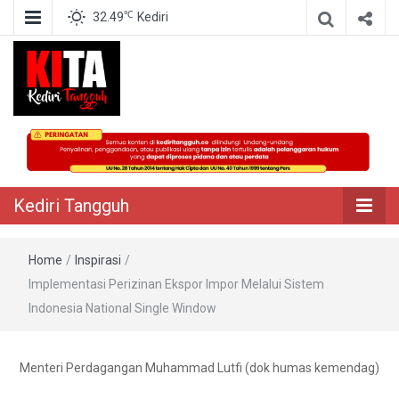
℃
32.49
Kediri
Berita Akurat Terpercaya
Kediri Tangguh
Kediri Tangguh
Home
/
Inspirasi
/
Implementasi Perizinan Ekspor Impor Melalui Sistem
Indonesia National Single Window
Menteri Perdagangan Muhammad Lutfi (dok humas kemendag)