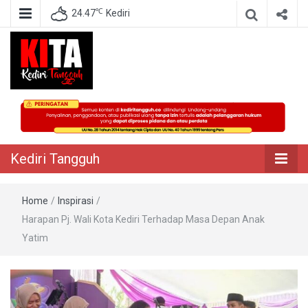
℃
24.47
Kediri
Berita Akurat Terpercaya
Kediri Tangguh
Kediri Tangguh
Home
/
Inspirasi
/
Harapan Pj. Wali Kota Kediri Terhadap Masa Depan Anak
Yatim