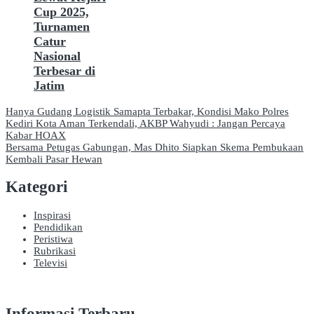
Cup 2025,
Turnamen
Catur
Nasional
Terbesar di
Jatim
Navigasi
Hanya Gudang Logistik Samapta Terbakar, Kondisi Mako Polres
Kediri Kota Aman Terkendali, AKBP Wahyudi : Jangan Percaya
pos
Kabar HOAX
Bersama Petugas Gabungan, Mas Dhito Siapkan Skema Pembukaan
Kembali Pasar Hewan
Kategori
Inspirasi
Pendidikan
Peristiwa
Rubrikasi
Televisi
Informasi Terbaru