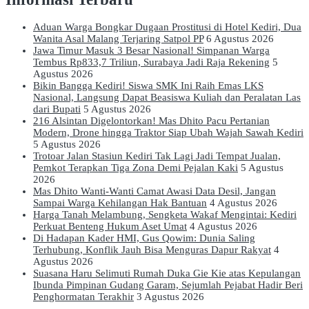
Aduan Warga Bongkar Dugaan Prostitusi di Hotel Kediri, Dua
Wanita Asal Malang Terjaring Satpol PP
6 Agustus 2026
Jawa Timur Masuk 3 Besar Nasional! Simpanan Warga
Tembus Rp833,7 Triliun, Surabaya Jadi Raja Rekening
5
Agustus 2026
Bikin Bangga Kediri! Siswa SMK Ini Raih Emas LKS
Nasional, Langsung Dapat Beasiswa Kuliah dan Peralatan Las
dari Bupati
5 Agustus 2026
216 Alsintan Digelontorkan! Mas Dhito Pacu Pertanian
Modern, Drone hingga Traktor Siap Ubah Wajah Sawah Kediri
5 Agustus 2026
Trotoar Jalan Stasiun Kediri Tak Lagi Jadi Tempat Jualan,
Pemkot Terapkan Tiga Zona Demi Pejalan Kaki
5 Agustus
2026
Mas Dhito Wanti-Wanti Camat Awasi Data Desil, Jangan
Sampai Warga Kehilangan Hak Bantuan
4 Agustus 2026
Harga Tanah Melambung, Sengketa Wakaf Mengintai: Kediri
Perkuat Benteng Hukum Aset Umat
4 Agustus 2026
Di Hadapan Kader HMI, Gus Qowim: Dunia Saling
Terhubung, Konflik Jauh Bisa Menguras Dapur Rakyat
4
Agustus 2026
Suasana Haru Selimuti Rumah Duka Gie Kie atas Kepulangan
Ibunda Pimpinan Gudang Garam, Sejumlah Pejabat Hadir Beri
Penghormatan Terakhir
3 Agustus 2026