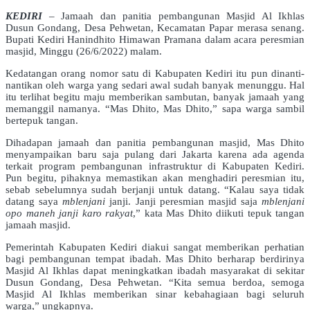
KEDIRI
– Jamaah dan panitia pembangunan Masjid Al Ikhlas
Dusun Gondang, Desa Pehwetan, Kecamatan Papar merasa senang.
Bupati Kediri Hanindhito Himawan Pramana dalam acara peresmian
masjid, Minggu (26/6/2022) malam.
Kedatangan orang nomor satu di Kabupaten Kediri itu pun dinanti-
nantikan oleh warga yang sedari awal sudah banyak menunggu. Hal
itu terlihat begitu maju memberikan sambutan, banyak jamaah yang
memanggil namanya. “Mas Dhito, Mas Dhito,” sapa warga sambil
bertepuk tangan.
Dihadapan jamaah dan panitia pembangunan masjid, Mas Dhito
menyampaikan baru saja pulang dari Jakarta karena ada agenda
terkait program pembangunan infrastruktur di Kabupaten Kediri.
Pun begitu, pihaknya memastikan akan menghadiri peresmian itu,
sebab sebelumnya sudah berjanji untuk datang. “Kalau saya tidak
datang saya
m
blenjani
janji. Janji peresmian masjid saja
m
blenjani
opo maneh janji karo rakyat
,” kata Mas Dhito diikuti tepuk tangan
jamaah masjid.
Pemerintah Kabupaten Kediri diakui sangat memberikan perhatian
bagi pembangunan tempat ibadah. Mas Dhito berharap berdirinya
Masjid Al Ikhlas dapat meningkatkan ibadah masyarakat di sekitar
Dusun Gondang, Desa Pehwetan. “Kita semua berdoa, semoga
Masjid Al Ikhlas memberikan sinar kebahagiaan bagi seluruh
warga,” ungkapnya.