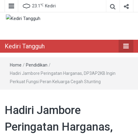
℃
23.1
Kediri
Berita Akurat Terpercaya
Kediri Tangguh
Kediri Tangguh
Home
/
Pendidikan
/
Hadiri Jambore Peringatan Harganas, DP3AP2KB Ingin
Perkuat Fungsi Peran Keluarga Cegah Stunting
Hadiri Jambore
Peringatan Harganas,