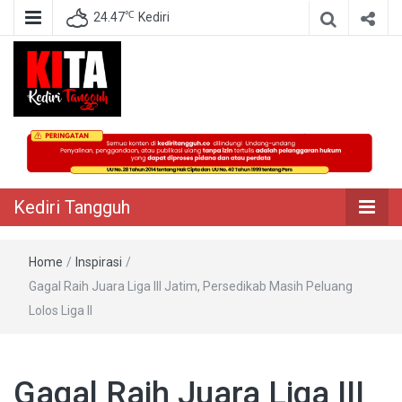
℃
24.47
Kediri
Berita Akurat Terpercaya
Kediri Tangguh
Kediri Tangguh
Home
/
Inspirasi
/
Gagal Raih Juara Liga III Jatim, Persedikab Masih Peluang
Lolos Liga II
Gagal Raih Juara Liga III