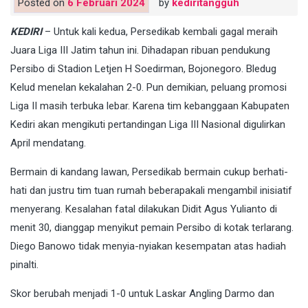
Posted on
6 Februari 2024
by
kediritangguh
KEDIRI
– Untuk kali kedua, Persedikab kembali gagal meraih
Juara Liga III Jatim tahun ini. Dihadapan ribuan pendukung
Persibo di Stadion Letjen H Soedirman, Bojonegoro. Bledug
Kelud menelan kekalahan 2-0. Pun demikian, peluang promosi
Liga II masih terbuka lebar. Karena tim kebanggaan Kabupaten
Kediri akan mengikuti pertandingan Liga III Nasional digulirkan
April mendatang.
Bermain di kandang lawan, Persedikab bermain cukup berhati-
hati dan justru tim tuan rumah beberapakali mengambil inisiatif
menyerang. Kesalahan fatal dilakukan Didit Agus Yulianto di
menit 30, dianggap menyikut pemain Persibo di kotak terlarang.
Diego Banowo tidak menyia-nyiakan kesempatan atas hadiah
pinalti.
Skor berubah menjadi 1-0 untuk Laskar Angling Darmo dan