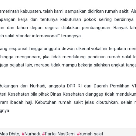
erintah kabupaten, telah kami sampaikan didirikan rumah sakit. Al
apangan kerja dan tentunya kebutuhan pokok seiring berdirinya
ajian dan tahun depan segera dilakukan pembangunan. Banyak lah
sakit standar internasional,” terangnya.
ang responsif hingga anggota dewan dikenal vokal ini terpaksa m
 hingga mengancam, jika tidak mendukung pendirian rumah sakit le
juga pejabat lain, merasa tidak mampu bekerja silahkan angkat tang
ukungan dari Nurhadi, anggota DPR RI dari Daerah Pemilihan VI.
eri Kesehatan bila pihak Dinas Kesehatan dianggap tidak mendukun
m ibadah haji. Kebutuhan rumah sakit jelas dibutuhkan, selain 
gnya.
Mas Dhito
,
Nurhadi
,
Partai NasDem
,
rumah sakit