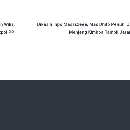
 Wilis,
Dikasih Inpo Massszeee, Mas Dhito Penuhi J
tpol PP
Menjeng Kimhoa Tampil Jara