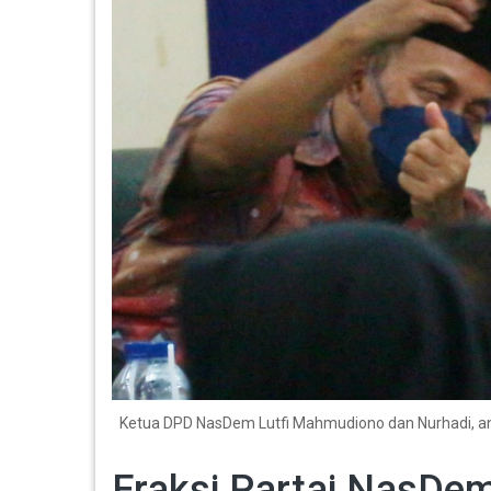
Ketua DPD NasDem Lutfi Mahmudiono dan Nurhadi, angg
Fraksi Partai NasDe