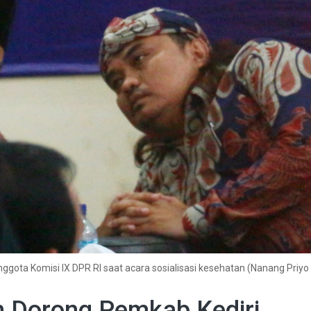
ota Komisi IX DPR RI saat acara sosialisasi kesehatan (Nanang Priyo
m Dorong Pemkab Kediri