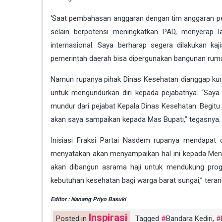
‘Saat pembahasan anggaran dengan tim anggaran pem
selain berpotensi meningkatkan PAD, menyerap l
internasional. Saya berharap segera dilakukan k
pemerintah daerah bisa dipergunakan bangunan rumah 
Namun rupanya pihak Dinas Kesehatan dianggap kur
untuk mengundurkan diri kepada pejabatnya. “Saya
mundur dari pejabat Kepala Dinas Kesehatan. Begitu 
akan saya sampaikan kepada Mas Bupati,” tegasnya.
Inisiasi Fraksi Partai Nasdem rupanya mendapat d
menyatakan akan menyampaikan hal ini kepada Ment
akan dibangun asrama haji untuk mendukung progra
kebutuhan kesehatan bagi warga barat sungai,” teran
Editor : Nanang Priyo Basuki
Inspirasi
Posted in
Tagged
Bandara Kediri
,