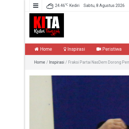
℃
24.46
Kediri
Sabtu, 8 Agustus 2026
Kediri Tangguh
Berita Akurat Terpercaya
Home
Inspirasi
Peristiwa
Home
/
Inspirasi
/
Fraksi Partai NasDem Dorong Pem