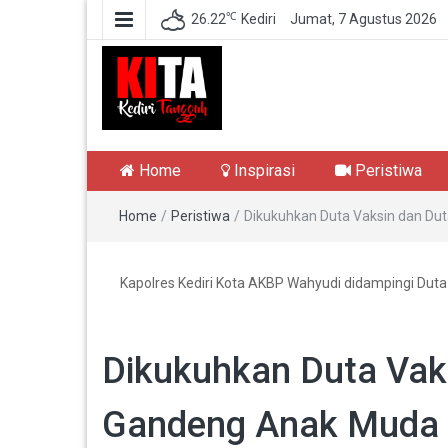
℃
26.22
Kediri
Jumat, 7 Agustus 2026
Kediri Tangguh
Berita Akurat Terpercaya
Home
Inspirasi
Peristiwa
Home
/
Peristiwa
/
Dikukuhkan Duta Vaksin dan Dut
Kapolres Kediri Kota AKBP Wahyudi didampingi Dut
Dikukuhkan Duta Vaks
Gandeng Anak Muda d