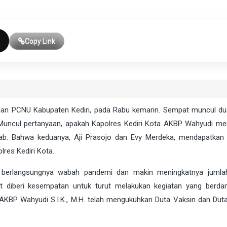
Copy Link
aman PCNU Kabupaten Kediri, pada Rabu kemarin. Sempat muncul d
Muncul pertanyaan, apakah Kapolres Kediri Kota AKBP Wahyudi m
wab. Bahwa keduanya, Aji Prasojo dan Evy Merdeka, mendapatka
res Kediri Kota.
ih berlangsungnya wabah pandemi dan makin meningkatnya juml
t diberi kesempatan untuk turut melakukan kegiatan yang berd
 AKBP Wahyudi S.I.K., M.H. telah mengukuhkan Duta Vaksin dan Dut