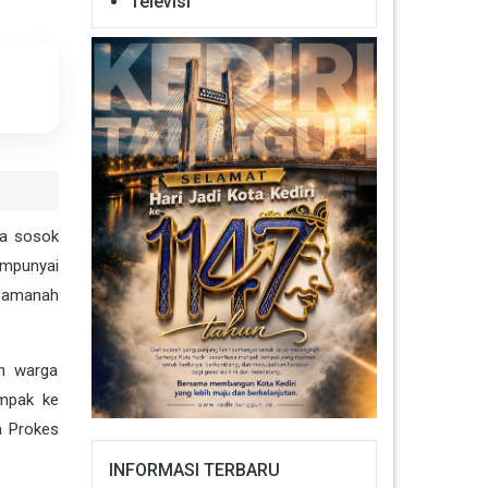
Televisi
ua sosok
empunyai
n amanah
ah warga
ampak ke
a Prokes
INFORMASI TERBARU