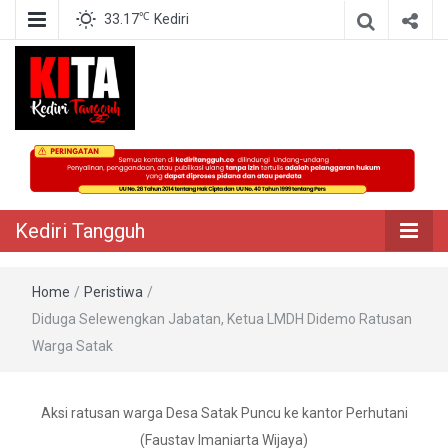
℃
33.17
Kediri
Berita Akurat Terpercaya
Kediri Tangguh
Kediri Tangguh
Home
/
Peristiwa
/
Diduga Selewengkan Jabatan, Ketua LMDH Didemo Ratusan
Warga Satak
Aksi ratusan warga Desa Satak Puncu ke kantor Perhutani
(Faustav Imaniarta Wijaya)