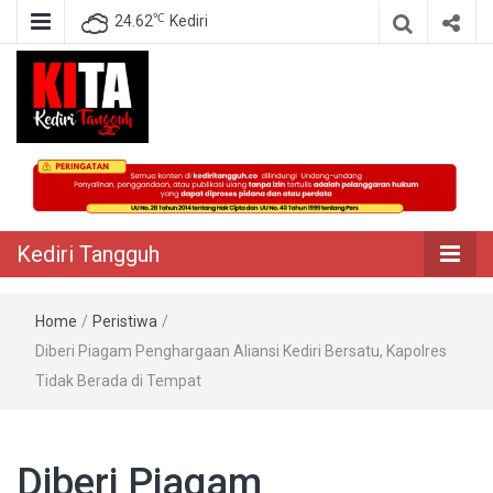
℃
24.62
Kediri
Berita Akurat Terpercaya
Kediri Tangguh
Kediri Tangguh
Home
/
Peristiwa
/
Diberi Piagam Penghargaan Aliansi Kediri Bersatu, Kapolres
Tidak Berada di Tempat
Diberi Piagam