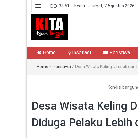
℃
34.51
Kediri
Jumat, 7 Agustus 2026
Kediri Tangguh
Berita Akurat Terpercaya
Home
Inspirasi
Peristiwa
Home
/
Peristiwa
/
Desa Wisata Keling Dirusak dan Di
Kondisi banguna
Desa Wisata Keling Di
Diduga Pelaku Lebih 