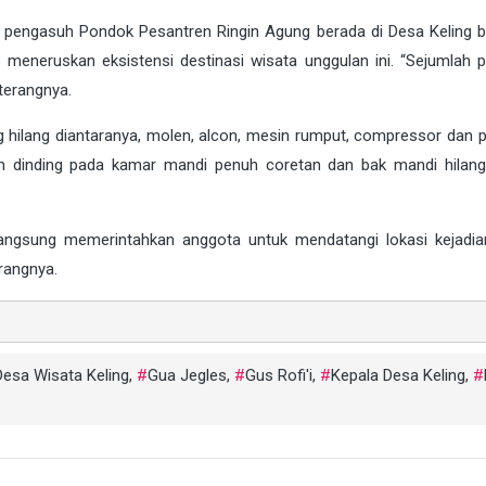
ga pengasuh Pondok Pesantren Ringin Agung berada di Desa Keling b
meneruskan eksistensi destinasi wisata unggulan ini. “Sejumlah p
 terangnya.
hilang diantaranya, molen, alcon, mesin rumput, compressor dan p
ian dinding pada kamar mandi penuh coretan dan bak mandi hilang
langsung memerintahkan anggota untuk mendatangi lokasi kejadia
erangnya.
Desa Wisata Keling
,
Gua Jegles
,
Gus Rofi'i
,
Kepala Desa Keling
,