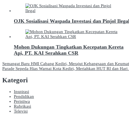
OJK Sosialisasi Waspada Investasi dan Pinjol Ilega
Mohon Dukungan Tingkatkan Kecepatan Kereta
Api, PT. KAI Serahkan CSR
Navigasi
Semangat Baru HMI Cabang Kediri, Merajut Kebangsaan dan Keuma
Parade Sepeda Hias Warnai Kota Kediri, Meriahkan HUT RI dan Hari 
pos
Kategori
Inspirasi
Pendidikan
Peristiwa
Rubrikasi
Televisi