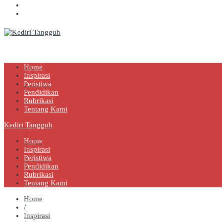
Kediri Tangguh
Berita Akurat Terpercaya
Home
Inspirasi
Peristiwa
Pendidikan
Rubrikasi
Tentang Kami
Kediri Tangguh
Home
Inspirasi
Peristiwa
Pendidikan
Rubrikasi
Tentang Kami
Home
/
Inspirasi