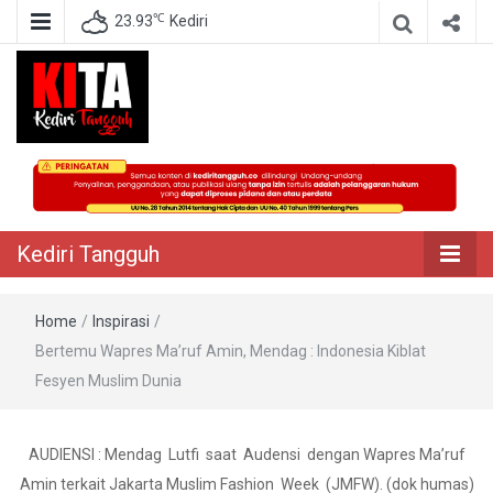
℃
23.93
Kediri
Berita Akurat Terpercaya
Kediri Tangguh
Kediri Tangguh
Home
/
Inspirasi
/
Bertemu Wapres Ma’ruf Amin, Mendag : Indonesia Kiblat
Fesyen Muslim Dunia
AUDIENSI : Mendag Lutfi saat Audensi dengan Wapres Ma’ruf
Amin terkait Jakarta Muslim Fashion Week (JMFW). (dok humas)