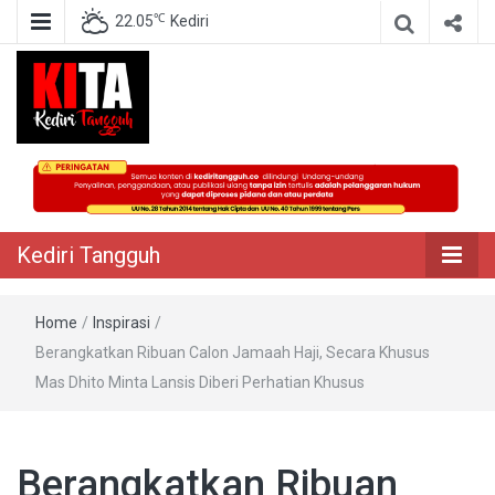
℃
22.05
Kediri
Berita Akurat Terpercaya
Kediri Tangguh
Kediri Tangguh
Home
/
Inspirasi
/
Berangkatkan Ribuan Calon Jamaah Haji, Secara Khusus
Mas Dhito Minta Lansis Diberi Perhatian Khusus
Berangkatkan Ribuan