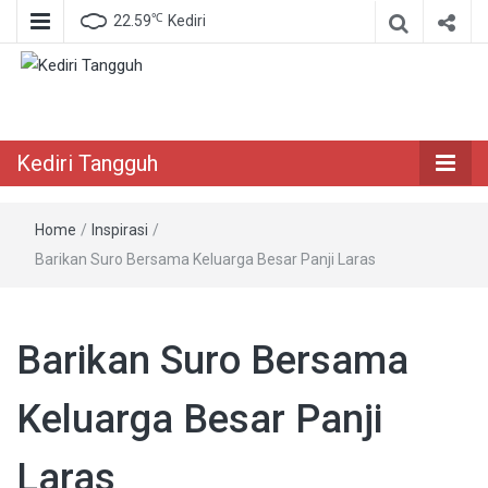
℃
22.59
Kediri
Berita Akurat Terpercaya
Kediri Tangguh
Kediri Tangguh
Home
/
Inspirasi
/
Barikan Suro Bersama Keluarga Besar Panji Laras
Barikan Suro Bersama
Keluarga Besar Panji
Laras