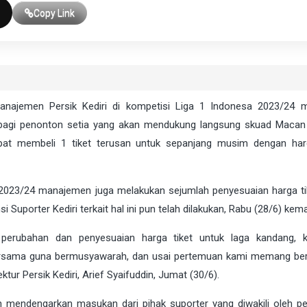
Copy Link
ajemen Persik Kediri di kompetisi Liga 1 Indonesa 2023/24 
 bagi penonton setia yang akan mendukung langsung skuad Macan 
dapat membeli 1 tiket terusan untuk sepanjang musim dengan ha
m 2023/24 manajemen juga melakukan sejumlah penyesuaian harga ti
uporter Kediri terkait hal ini pun telah dilakukan, Rabu (28/6) kema
erubahan dan penyesuaian harga tiket untuk laga kandang, k
bersama guna bermusyawarah, dan usai pertemuan kami memang be
ktur Persik Kediri, Arief Syaifuddin, Jumat (30/6).
mendengarkan masukan dari pihak suporter yang diwakili oleh pe