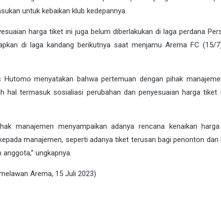
asukan untuk kebaikan klub kedepannya.
uaian harga tiket ini juga belum diberlakukan di laga perdana Persi
apkan di laga kandang berikutnya saat menjamu Arema FC (15/7
Bagus Hutomo menyatakan bahwa pertemuan dengan pihak manajeme
 hal termasuk sosialiasi perubahan dan penyesuaian harga tiket
ak manajemen menyampaikan adanya rencana kenaikan harga t
epada manajemen, seperti adanya tiket terusan bagi penonton dan k
h anggota,” ungkapnya.
a melawan Arema, 15 Juli 2023)