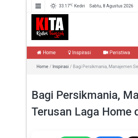
℃
33.17
Kediri
Sabtu, 8 Agustus 2026
Kediri Tangguh
Berita Akurat Terpercaya
Home
Inspirasi
Peristiwa
Home
/
Inspirasi
/
Bagi Persikmania, Manajemen Sed
Bagi Persikmania, M
Terusan Laga Home d