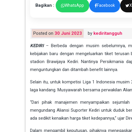
Bagikan :
WhatsApp
Facebook
X
Posted on
30 Juni 2023
by
kediritangguh
KEDIRI
– Berbeda dengan musim sebelumnya, man
kebijakan baru dengan mengeluarkan tiket terusan
stadion Brawijaya Kediri. Nantinya Persikmania 
menguntungkan dan ditambah benefit lainnya.
Selain itu, untuk kompetisi Liga 1 Indonesia musi
laga kandang. Musyawarah bersama perwakilan Aliansi S
“Dari pihak manajemen menyampaikan sejumlah p
mengundang Aliansi Suporter Kediri untuk duduk 
ada sedikit kenaikan harga tiket kedepannya,” ujar Dire
Dalam mengambil keputusan, pihaknya menegaskan 