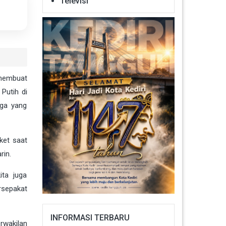
Televisi
membuat
Putih di
rga yang
ket saat
rin.
ita juga
rsepakat
INFORMASI TERBARU
rwakilan