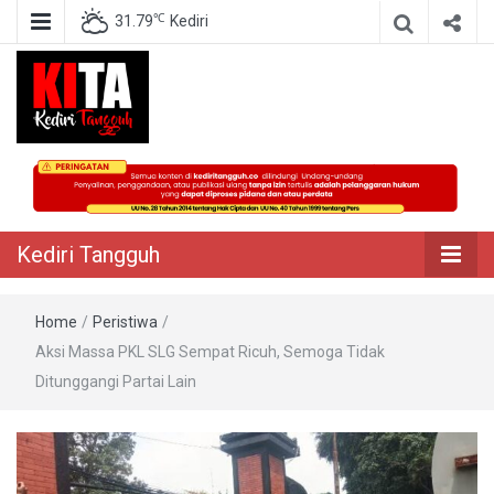
℃
31.79
Kediri
Berita Akurat Terpercaya
Kediri Tangguh
Kediri Tangguh
Home
/
Peristiwa
/
Aksi Massa PKL SLG Sempat Ricuh, Semoga Tidak
Ditunggangi Partai Lain