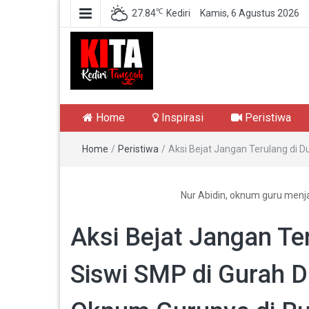
℃
27.84
Kediri
Kamis, 6 Agustus 2026
Kediri Tangguh
Berita Akurat Terpercaya
Home
Inspirasi
Peristiwa
Home
/
Peristiwa
/
Aksi Bejat Jangan Terulang di 
Nur Abidin, oknum guru menj
Aksi Bejat Jangan Ter
Siswi SMP di Gurah 