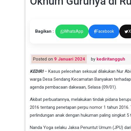
Oknum Gurunya di Ru
Bagikan :
WhatsApp
Facebook
X
Posted on
9 Januari 2024
by
kediritangguh
KEDIRI
– Kasus pelecehan seksual dilakukan Nur Abi
warga Desa Sendang Kecamatan Banyakan terhadap sis
agenda pembacaan dakwaan, Selasa (09/01).
Akibat perbuatannya, melakukan tindak pidana berupa
2016 tentang penetapan perpu nomor 1 tahun 2016.
perlindungan anak dengan hukuman paling singkat 5 
Nanda Yoga selaku Jaksa Penuntut Umum (JPU) dari Ke