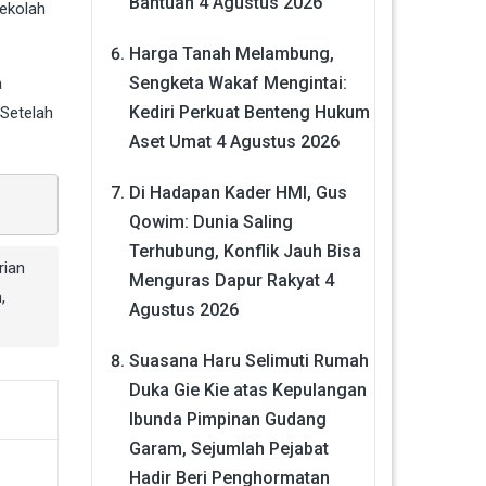
Bantuan
4 Agustus 2026
ekolah
Harga Tanah Melambung,
Sengketa Wakaf Mengintai:
a
Kediri Perkuat Benteng Hukum
Setelah
Aset Umat
4 Agustus 2026
Di Hadapan Kader HMI, Gus
Qowim: Dunia Saling
Terhubung, Konflik Jauh Bisa
rian
Menguras Dapur Rakyat
4
h
,
Agustus 2026
Suasana Haru Selimuti Rumah
Duka Gie Kie atas Kepulangan
Ibunda Pimpinan Gudang
Garam, Sejumlah Pejabat
Hadir Beri Penghormatan