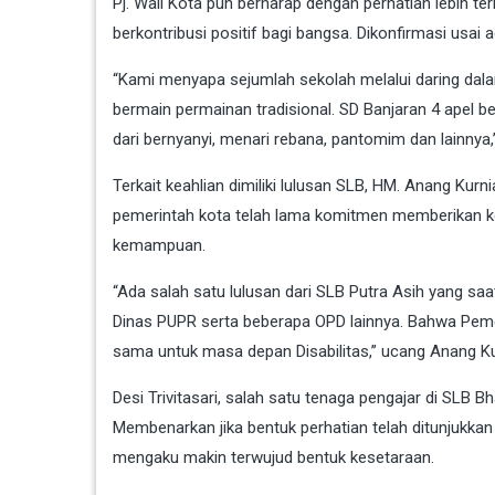
Pj. Wali Kota pun berharap dengan perhatian lebih t
berkontribusi positif bagi bangsa. Dikonfirmasi usai a
“Kami menyapa sejumlah sekolah melalui daring dala
bermain permainan tradisional. SD Banjaran 4 apel 
dari bernyanyi, menari rebana, pantomim dan lainnya,
Terkait keahlian dimiliki lulusan SLB, HM. Anang Ku
pemerintah kota telah lama komitmen memberikan k
kemampuan.
“Ada salah satu lulusan dari SLB Putra Asih yang saat 
Dinas PUPR serta beberapa OPD lainnya. Bahwa Pem
sama untuk masa depan Disabilitas,” ucang Anang K
Desi Trivitasari, salah satu tenaga pengajar di SL
Membenarkan jika bentuk perhatian telah ditunjukkan
mengaku makin terwujud bentuk kesetaraan.