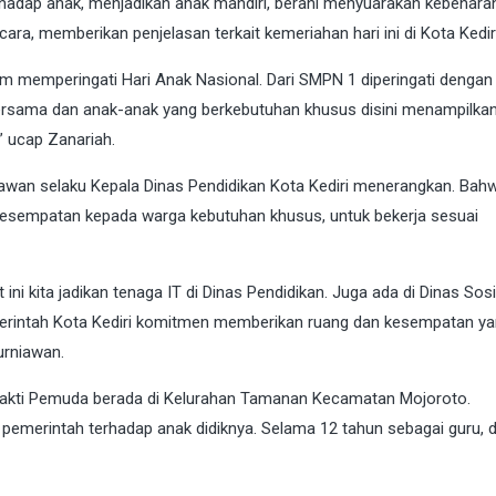
erhadap anak, menjadikan anak mandiri, berani menyuarakan kebenara
cara, memberikan penjelasan terkait kemeriahan hari ini di Kota Kediri
m memperingati Hari Anak Nasional. Dari SMPN 1 diperingati dengan
bersama dan anak-anak yang berkebutuhan khusus disini menampilkan
” ucap Zanariah.
rniawan selaku Kepala Dinas Pendidikan Kota Kediri menerangkan. Bah
esempatan kepada warga kebutuhan khusus, untuk bekerja sesuai
ini kita jadikan tenaga IT di Dinas Pendidikan. Juga ada di Dinas Sosi
erintah Kota Kediri komitmen memberikan ruang dan kesempatan y
urniawan.
B Bhakti Pemuda berada di Kelurahan Tamanan Kecamatan Mojoroto.
 pemerintah terhadap anak didiknya. Selama 12 tahun sebagai guru, d