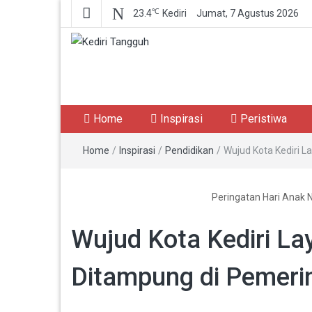
℃
23.4
Kediri
Jumat, 7 Agustus 2026
Kediri Tangguh
Berita Akurat Terpercaya
Home
Inspirasi
Peristiwa
Home
/
Inspirasi
/
Pendidikan
/
Wujud Kota Kediri L
Peringatan Hari Anak Na
Wujud Kota Kediri La
Ditampung di Pemerin