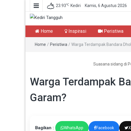
℃
23.93
Kediri
Kamis, 6 Agustus 2026
Kediri Tangguh
Berita Akurat Terpercaya
Home
Inspirasi
Peristiwa
Home
/
Peristiwa
/
Warga Terdampak Bandara Dhoh
Suasana sidang di P
Warga Terdampak Ba
Garam?
Bagikan :
WhatsApp
Facebook
X