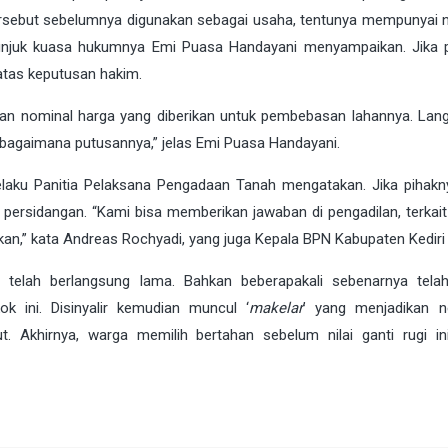
 tersebut sebelumnya digunakan sebagai usaha, tentunya mempunyai ni
enunjuk kuasa hukumnya Emi Puasa Handayani menyampaikan. Jika 
atas keputusan hakim.
atan nominal harga yang diberikan untuk pembebasan lahannya. Lang
an bagaimana putusannya,” jelas Emi Puasa Handayani.
laku Panitia Pelaksana Pengadaan Tanah mengatakan. Jika pihakn
persidangan. “Kami bisa memberikan jawaban di pengadilan, terkai
kan,” kata Andreas Rochyadi, yang juga Kepala BPN Kabupaten Kediri
 telah berlangsung lama. Bahkan beberapakali sebenarnya telah
k ini. Disinyalir kemudian muncul ‘
makelar
’ yang menjadikan n
. Akhirnya, warga memilih bertahan sebelum nilai ganti rugi in