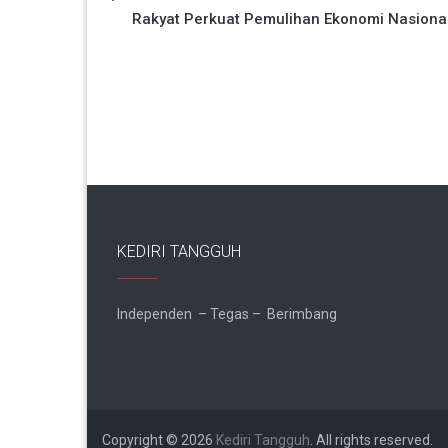
Navigasi
Rakyat Perkuat Pemulihan Ekonomi Nasiona
pos
KEDIRI TANGGUH
Independen – Tegas – Berimbang
Copyright © 2026
Kediri Tangguh
. All rights reserved.