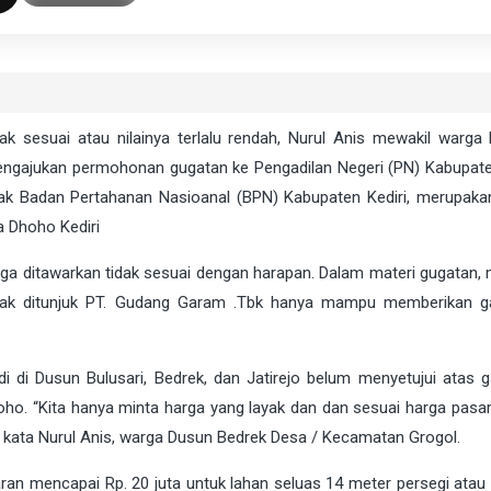
k sesuai atau nilainya terlalu rendah, Nurul Anis mewakil warga B
engajukan permohonan gugatan ke Pengadilan Negeri (PN) Kabupaten
ihak Badan Pertahanan Nasioanal (BPN) Kabupaten Kediri, merupakan
a Dhoho Kediri
a ditawarkan tidak sesuai dengan harapan. Dalam materi gugatan,
ihak ditunjuk PT. Gudang Garam .Tbk hanya mampu memberikan ga
 di Dusun Bulusari, Bedrek, dan Jatirejo belum menyetujui atas ga
o. “Kita hanya minta harga yang layak dan dan sesuai harga pasar
” kata Nurul Anis, warga Dusun Bedrek Desa / Kecamatan Grogol.
an mencapai Rp. 20 juta untuk lahan seluas 14 meter persegi atau 